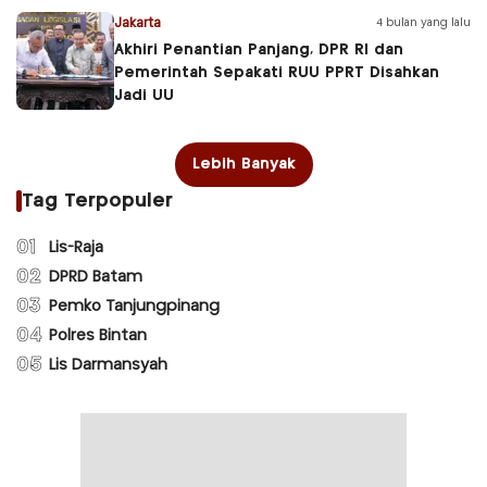
Jakarta
4 bulan yang lalu
Akhiri Penantian Panjang, DPR RI dan
Pemerintah Sepakati RUU PPRT Disahkan
Jadi UU
Lebih Banyak
Tag Terpopuler
01
Lis-Raja
02
DPRD Batam
03
Pemko Tanjungpinang
04
Polres Bintan
05
Lis Darmansyah