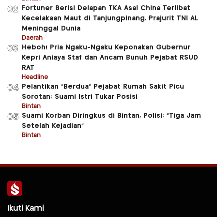
Fortuner Berisi Delapan TKA Asal China Terlibat
02
Kecelakaan Maut di Tanjungpinang, Prajurit TNI AL
Meninggal Dunia
Daerah
Heboh! Pria Ngaku-Ngaku Keponakan Gubernur
03
Kepri Aniaya Staf dan Ancam Bunuh Pejabat RSUD
RAT
Headline
Pelantikan “Berdua” Pejabat Rumah Sakit Picu
04
Sorotan: Suami Istri Tukar Posisi
Bintan
Suami Korban Diringkus di Bintan, Polisi: “Tiga Jam
05
Setelah Kejadian”
Bintan
Ikuti Kami