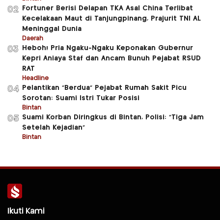
Fortuner Berisi Delapan TKA Asal China Terlibat
02
Kecelakaan Maut di Tanjungpinang, Prajurit TNI AL
Meninggal Dunia
Daerah
Heboh! Pria Ngaku-Ngaku Keponakan Gubernur
03
Kepri Aniaya Staf dan Ancam Bunuh Pejabat RSUD
RAT
Headline
Pelantikan “Berdua” Pejabat Rumah Sakit Picu
04
Sorotan: Suami Istri Tukar Posisi
Bintan
Suami Korban Diringkus di Bintan, Polisi: “Tiga Jam
05
Setelah Kejadian”
Bintan
Ikuti Kami