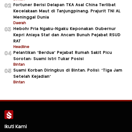
Fortuner Berisi Delapan TKA Asal China Terlibat
02
Kecelakaan Maut di Tanjungpinang, Prajurit TNI AL
Meninggal Dunia
Daerah
Heboh! Pria Ngaku-Ngaku Keponakan Gubernur
03
Kepri Aniaya Staf dan Ancam Bunuh Pejabat RSUD
RAT
Headline
Pelantikan “Berdua” Pejabat Rumah Sakit Picu
04
Sorotan: Suami Istri Tukar Posisi
Bintan
Suami Korban Diringkus di Bintan, Polisi: “Tiga Jam
05
Setelah Kejadian”
Bintan
Ikuti Kami