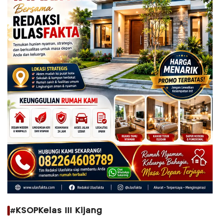
#KSOPKelas III Kijang