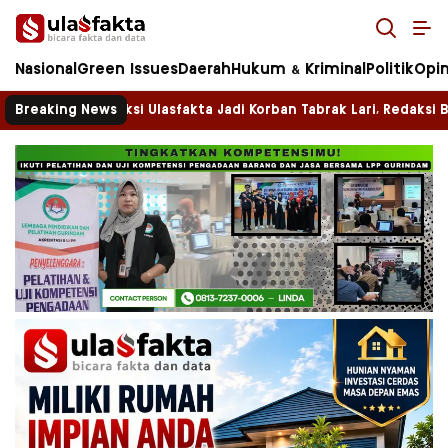
Ulasfakta.co
Bicara Fakta Terkini dan Terpercaya!
Nasional
Green Issues
Daerah
Hukum & Kriminal
Politik
Opin
obil Tim Redaksi Ulasfakta Jadi Korban Tabrak Lari, Redaksi Ber
Breaking News