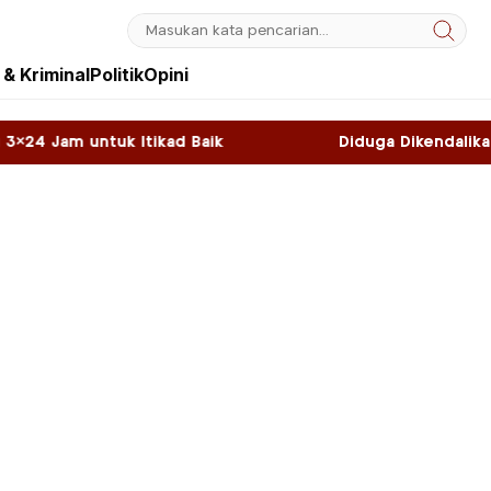
& Kriminal
Politik
Opini
kad Baik
Diduga Dikendalikan WNA, Sky Game d