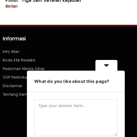
Polisi: “Tiga Jam Setelah Kejadian”
Bintan
Informasi
Info Iklan
Kode Etik Redaksi
Pedoman Media Siber
SOP Perlindungan Wartawan
What do you like about this page?
Disclaimer
Tentang Kami