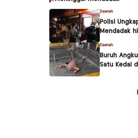
Daerah
Polisi Ungk
Mendadak hi
Daerah
Buruh Angku
Satu Kedai d