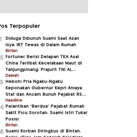
Pos Terpopuler
Diduga Dibunuh Suami Saat Azan
1
Isya, IRT Tewas di Dalam Rumah
Bintan
Fortuner Berisi Delapan TKA Asal
2
China Terlibat Kecelakaan Maut di
Tanjungpinang, Prajurit TNI AL
Meninggal Dunia
Daerah
Heboh! Pria Ngaku-Ngaku
3
Keponakan Gubernur Kepri Aniaya
Staf dan Ancam Bunuh Pejabat RSUD
RAT
Headline
Pelantikan “Berdua” Pejabat Rumah
4
Sakit Picu Sorotan: Suami Istri Tukar
Posisi
Bintan
Suami Korban Diringkus di Bintan,
5