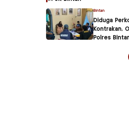
Bintan
Diduga Perk
Kontrakan, 
Polres Binta