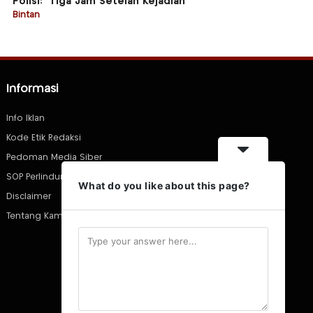
Polisi: “Tiga Jam Setelah Kejadian”
Bintan
Informasi
Info Iklan
Kode Etik Redaksi
Pedoman Media Siber
SOP Perlindungan Wartawan
What do you like about this page?
Disclaimer
Tentang Kami