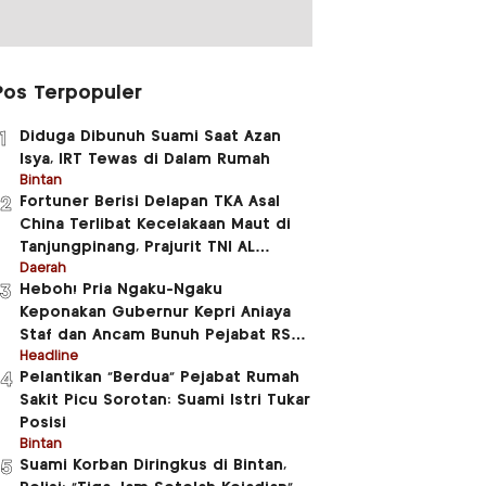
Pos Terpopuler
Diduga Dibunuh Suami Saat Azan
1
Isya, IRT Tewas di Dalam Rumah
Bintan
Fortuner Berisi Delapan TKA Asal
2
China Terlibat Kecelakaan Maut di
Tanjungpinang, Prajurit TNI AL
Meninggal Dunia
Daerah
Heboh! Pria Ngaku-Ngaku
3
Keponakan Gubernur Kepri Aniaya
Staf dan Ancam Bunuh Pejabat RSUD
RAT
Headline
Pelantikan “Berdua” Pejabat Rumah
4
Sakit Picu Sorotan: Suami Istri Tukar
Posisi
Bintan
Suami Korban Diringkus di Bintan,
5