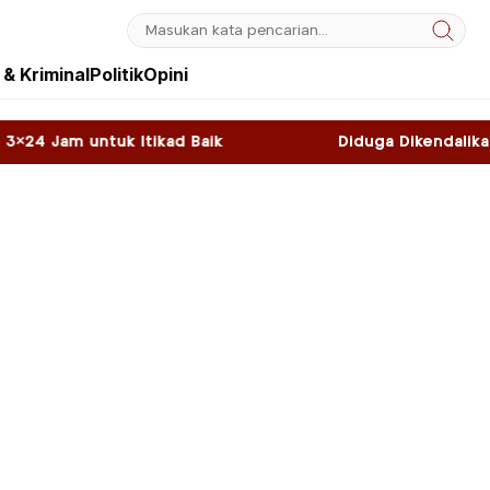
& Kriminal
Politik
Opini
ad Baik
Diduga Dikendalikan WNA, Sky Game di