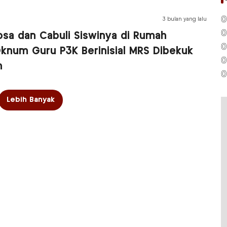
0
3 bulan yang lalu
0
osa dan Cabuli Siswinya di Rumah
0
Oknum Guru P3K Berinisial MRS Dibekuk
0
n
0
Lebih Banyak