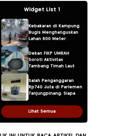
Widget List 1
Kebakaran di Kampung
Bugis Menghanguskan
Lahan 600 Meter
Persegi, Api Berawal
dari Bakar Sampah
Dekan FIKP UMRAH
Soroti Aktivitas
Tambang Timah Laut di
Pekajang, Diduga Sudah
Beroperasi 12 Tahun
Salah Penganggaran
Rp740 Juta di Parlemen
Tanjungpinang, Siapa
yang Bertanggung
Jawab? Ketua DPRD,
Lihat Semua
Banggar atau Sekretaris
DPRD?
LIK INI UNTUK BACA ARTIKEL DAN