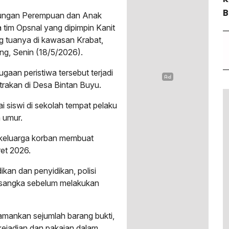
B
ndungan Perempuan dan Anak
 tim Opsnal yang dipimpin Kanit
g tuanya di kawasan Krabat,
ng, Senin (18/5/2026).
gaan peristiwa tersebut terjadi
trakan di Desa Bintan Buyu.
i siswi di sekolah tempat pelaku
 umur.
h keluarga korban membuat
ret 2026.
kan dan penyidikan, polisi
sangka sebelum melakukan
gamankan sejumlah barang bukti,
ejadian dan pakaian dalam.