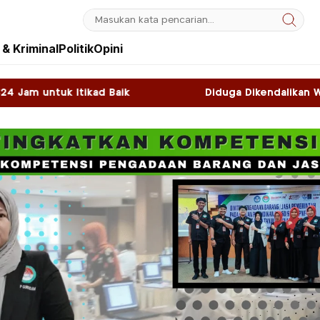
& Kriminal
Politik
Opini
Diduga Dikendalikan WNA, Sky Game di Kawasan