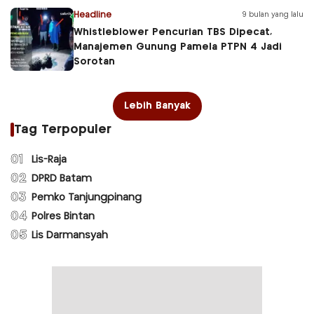
Headline
9 bulan yang lalu
Whistleblower Pencurian TBS Dipecat,
Manajemen Gunung Pamela PTPN 4 Jadi
Sorotan
Lebih Banyak
Tag Terpopuler
01
Lis-Raja
02
DPRD Batam
03
Pemko Tanjungpinang
04
Polres Bintan
05
Lis Darmansyah