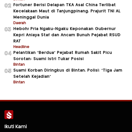
Fortuner Berisi Delapan TKA Asal China Terlibat
02
Kecelakaan Maut di Tanjungpinang, Prajurit TNI AL
Meninggal Dunia
Daerah
Heboh! Pria Ngaku-Ngaku Keponakan Gubernur
03
Kepri Aniaya Staf dan Ancam Bunuh Pejabat RSUD
RAT
Headline
Pelantikan “Berdua” Pejabat Rumah Sakit Picu
04
Sorotan: Suami Istri Tukar Posisi
Bintan
Suami Korban Diringkus di Bintan, Polisi: “Tiga Jam
05
Setelah Kejadian”
Bintan
Ikuti Kami