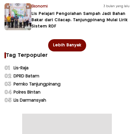
Ekonomi
3 bulan yang lalu
Lis Pelajari Pengolahan Sampah Jadi Bahan
Bakar dari Cilacap, Tanjungpinang Mulai Lirik
Sistem RDF
Lebih Banyak
Tag Terpopuler
01
Lis-Raja
02
DPRD Batam
03
Pemko Tanjungpinang
04
Polres Bintan
05
Lis Darmansyah