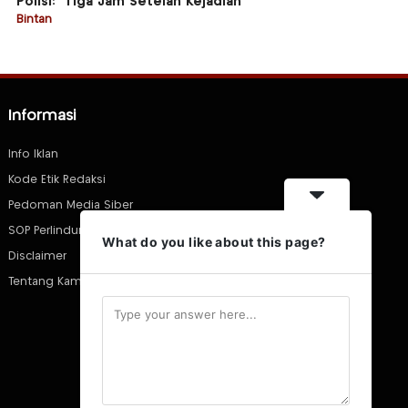
Polisi: “Tiga Jam Setelah Kejadian”
Bintan
Informasi
Info Iklan
Kode Etik Redaksi
Pedoman Media Siber
SOP Perlindungan Wartawan
What do you like about this page?
Disclaimer
Tentang Kami