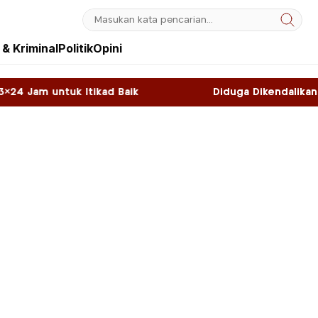
& Kriminal
Politik
Opini
d Baik
Diduga Dikendalikan WNA, Sky Game di