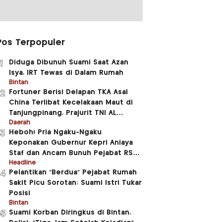
Pos Terpopuler
Diduga Dibunuh Suami Saat Azan
1
Isya, IRT Tewas di Dalam Rumah
Bintan
Fortuner Berisi Delapan TKA Asal
2
China Terlibat Kecelakaan Maut di
Tanjungpinang, Prajurit TNI AL
Meninggal Dunia
Daerah
Heboh! Pria Ngaku-Ngaku
3
Keponakan Gubernur Kepri Aniaya
Staf dan Ancam Bunuh Pejabat RSUD
RAT
Headline
Pelantikan “Berdua” Pejabat Rumah
4
Sakit Picu Sorotan: Suami Istri Tukar
Posisi
Bintan
Suami Korban Diringkus di Bintan,
5