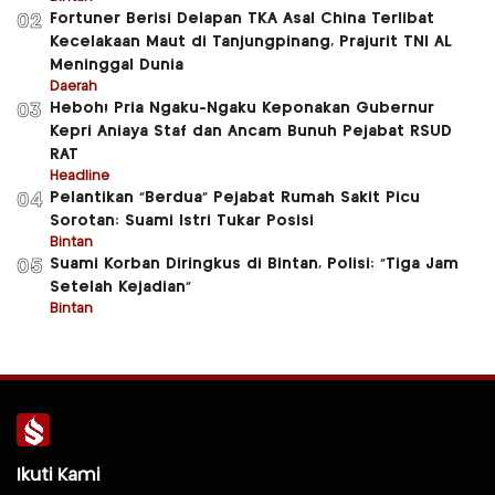
Fortuner Berisi Delapan TKA Asal China Terlibat
02
Kecelakaan Maut di Tanjungpinang, Prajurit TNI AL
Meninggal Dunia
Daerah
Heboh! Pria Ngaku-Ngaku Keponakan Gubernur
03
Kepri Aniaya Staf dan Ancam Bunuh Pejabat RSUD
RAT
Headline
Pelantikan “Berdua” Pejabat Rumah Sakit Picu
04
Sorotan: Suami Istri Tukar Posisi
Bintan
Suami Korban Diringkus di Bintan, Polisi: “Tiga Jam
05
Setelah Kejadian”
Bintan
Ikuti Kami