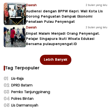
Daerah
2 bulan yang lalu
Audiensi dengan BPPW Kepri, Wali Kota Lis
Dorong Penguatan Dampak Ekonomi
Penataan Pulau Penyengat
Daerah
2 bulan yang lalu
Empat Malam Menjadi Orang Penyengat,
Pelajar Singapura Ikuti Wisata Edukasi
Bersama pulaupenyengat.ID
Lebih Banyak
Tag Terpopuler
01
Lis-Raja
02
DPRD Batam
03
Pemko Tanjungpinang
04
Polres Bintan
05
Lis Darmansyah