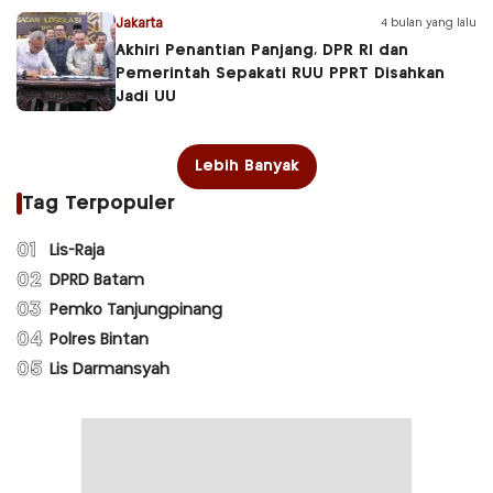
Jakarta
4 bulan yang lalu
Akhiri Penantian Panjang, DPR RI dan
Pemerintah Sepakati RUU PPRT Disahkan
Jadi UU
Lebih Banyak
Tag Terpopuler
01
Lis-Raja
02
DPRD Batam
03
Pemko Tanjungpinang
04
Polres Bintan
05
Lis Darmansyah