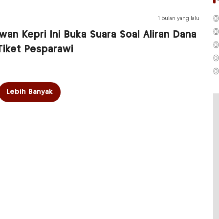
0
1 bulan yang lalu
0
an Kepri Ini Buka Suara Soal Aliran Dana
0
Tiket Pesparawi
0
0
Lebih Banyak