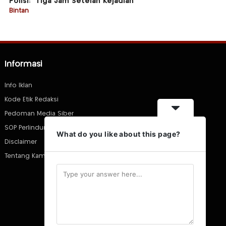
Polisi: “Tiga Jam Setelah Kejadian”
Bintan
Informasi
Info Iklan
Kode Etik Redaksi
Pedoman Media Siber
SOP Perlindungan Wartawan
What do you like about this page?
Disclaimer
Tentang Kami