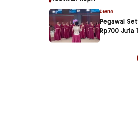
Daerah
Pegawai Setw
Rp700 Juta 