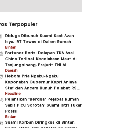
Pos Terpopuler
Diduga Dibunuh Suami Saat Azan
1
Isya, IRT Tewas di Dalam Rumah
Bintan
Fortuner Berisi Delapan TKA Asal
2
China Terlibat Kecelakaan Maut di
Tanjungpinang, Prajurit TNI AL
Meninggal Dunia
Daerah
Heboh! Pria Ngaku-Ngaku
3
Keponakan Gubernur Kepri Aniaya
Staf dan Ancam Bunuh Pejabat RSUD
RAT
Headline
Pelantikan “Berdua” Pejabat Rumah
4
Sakit Picu Sorotan: Suami Istri Tukar
Posisi
Bintan
Suami Korban Diringkus di Bintan,
5