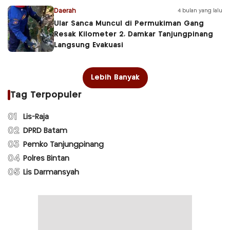
Daerah
4 bulan yang lalu
Ular Sanca Muncul di Permukiman Gang
Resak Kilometer 2, Damkar Tanjungpinang
Langsung Evakuasi
Lebih Banyak
Tag Terpopuler
01
Lis-Raja
02
DPRD Batam
03
Pemko Tanjungpinang
04
Polres Bintan
05
Lis Darmansyah