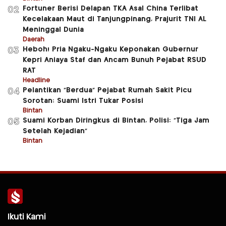
Fortuner Berisi Delapan TKA Asal China Terlibat
02
Kecelakaan Maut di Tanjungpinang, Prajurit TNI AL
Meninggal Dunia
Daerah
Heboh! Pria Ngaku-Ngaku Keponakan Gubernur
03
Kepri Aniaya Staf dan Ancam Bunuh Pejabat RSUD
RAT
Headline
Pelantikan “Berdua” Pejabat Rumah Sakit Picu
04
Sorotan: Suami Istri Tukar Posisi
Bintan
Suami Korban Diringkus di Bintan, Polisi: “Tiga Jam
05
Setelah Kejadian”
Bintan
Ikuti Kami