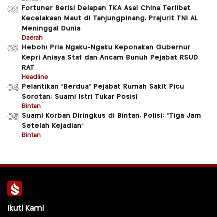
Fortuner Berisi Delapan TKA Asal China Terlibat
02
Kecelakaan Maut di Tanjungpinang, Prajurit TNI AL
Meninggal Dunia
Daerah
Heboh! Pria Ngaku-Ngaku Keponakan Gubernur
03
Kepri Aniaya Staf dan Ancam Bunuh Pejabat RSUD
RAT
Headline
Pelantikan “Berdua” Pejabat Rumah Sakit Picu
04
Sorotan: Suami Istri Tukar Posisi
Bintan
Suami Korban Diringkus di Bintan, Polisi: “Tiga Jam
05
Setelah Kejadian”
Bintan
Ikuti Kami