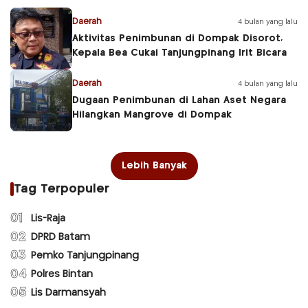
Daerah
4 bulan yang lalu
Aktivitas Penimbunan di Dompak Disorot,
Kepala Bea Cukai Tanjungpinang Irit Bicara
Daerah
4 bulan yang lalu
Dugaan Penimbunan di Lahan Aset Negara
Hilangkan Mangrove di Dompak
Lebih Banyak
Tag Terpopuler
01
Lis-Raja
02
DPRD Batam
03
Pemko Tanjungpinang
04
Polres Bintan
05
Lis Darmansyah