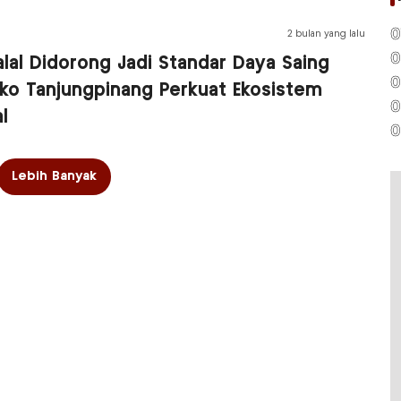
0
2 bulan yang lalu
0
Halal Didorong Jadi Standar Daya Saing
0
ko Tanjungpinang Perkuat Ekosistem
0
l
0
Lebih Banyak