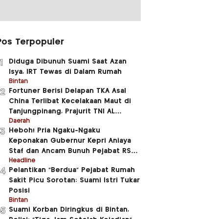
Pos Terpopuler
Diduga Dibunuh Suami Saat Azan
1
Isya, IRT Tewas di Dalam Rumah
Bintan
Fortuner Berisi Delapan TKA Asal
2
China Terlibat Kecelakaan Maut di
Tanjungpinang, Prajurit TNI AL
Meninggal Dunia
Daerah
Heboh! Pria Ngaku-Ngaku
3
Keponakan Gubernur Kepri Aniaya
Staf dan Ancam Bunuh Pejabat RSUD
RAT
Headline
Pelantikan “Berdua” Pejabat Rumah
4
Sakit Picu Sorotan: Suami Istri Tukar
Posisi
Bintan
Suami Korban Diringkus di Bintan,
5