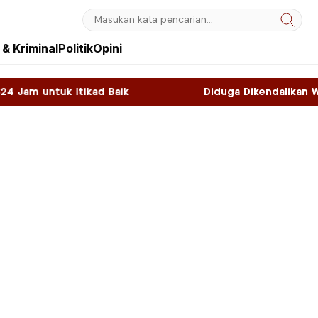
& Kriminal
Politik
Opini
 Baik
Diduga Dikendalikan WNA, Sky Game di K