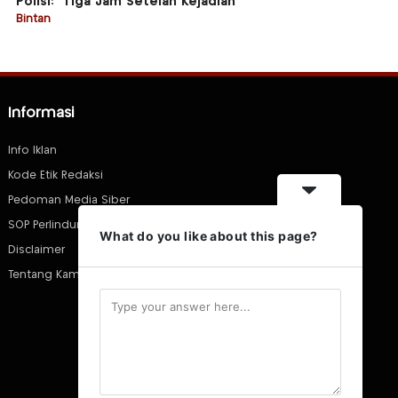
Polisi: “Tiga Jam Setelah Kejadian”
Bintan
Informasi
Info Iklan
Kode Etik Redaksi
Pedoman Media Siber
SOP Perlindungan Wartawan
What do you like about this page?
Disclaimer
Tentang Kami