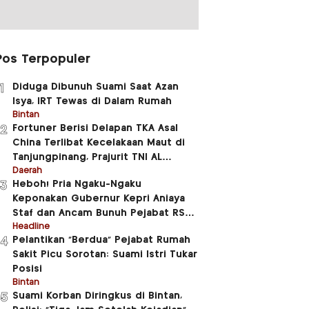
Pos Terpopuler
Diduga Dibunuh Suami Saat Azan
1
Isya, IRT Tewas di Dalam Rumah
Bintan
Fortuner Berisi Delapan TKA Asal
2
China Terlibat Kecelakaan Maut di
Tanjungpinang, Prajurit TNI AL
Meninggal Dunia
Daerah
Heboh! Pria Ngaku-Ngaku
3
Keponakan Gubernur Kepri Aniaya
Staf dan Ancam Bunuh Pejabat RSUD
RAT
Headline
Pelantikan “Berdua” Pejabat Rumah
4
Sakit Picu Sorotan: Suami Istri Tukar
Posisi
Bintan
Suami Korban Diringkus di Bintan,
5