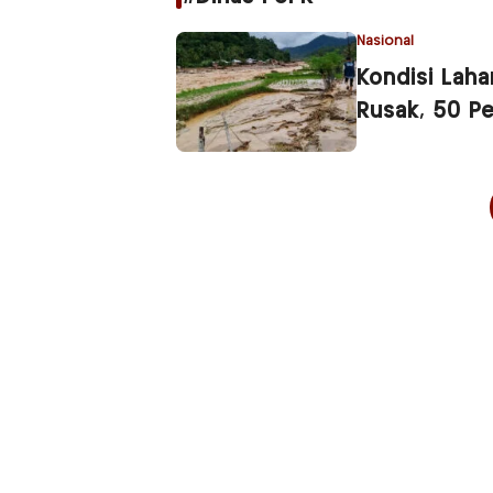
Nasional
Kondisi Laha
Rusak, 50 P