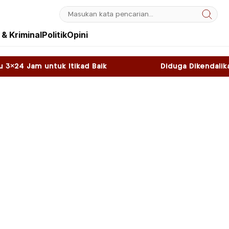
& Kriminal
Politik
Opini
kad Baik
Diduga Dikendalikan WNA, Sky Game d