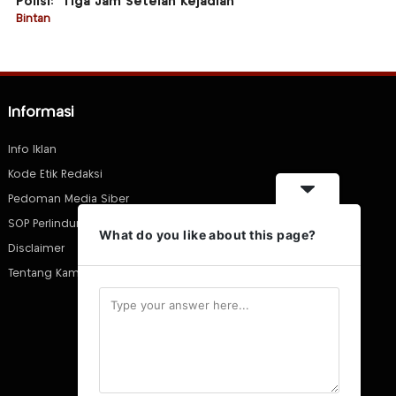
Polisi: “Tiga Jam Setelah Kejadian”
Bintan
Informasi
Info Iklan
Kode Etik Redaksi
Pedoman Media Siber
SOP Perlindungan Wartawan
What do you like about this page?
Disclaimer
Tentang Kami