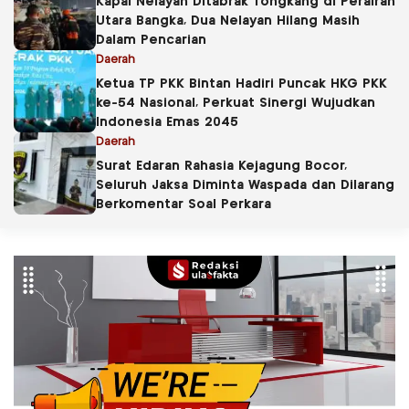
Kapal Nelayan Ditabrak Tongkang di Perairan
Utara Bangka, Dua Nelayan Hilang Masih
Dalam Pencarian
Daerah
Ketua TP PKK Bintan Hadiri Puncak HKG PKK
ke-54 Nasional, Perkuat Sinergi Wujudkan
Indonesia Emas 2045
Daerah
Surat Edaran Rahasia Kejagung Bocor,
Seluruh Jaksa Diminta Waspada dan Dilarang
Berkomentar Soal Perkara