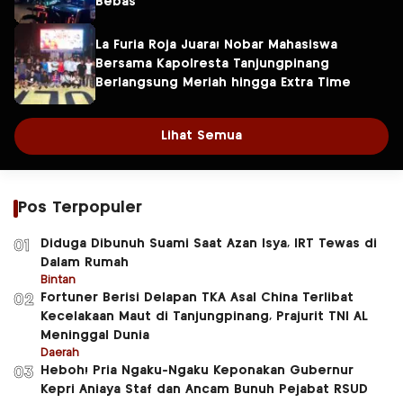
Bebas
La Furia Roja Juara! Nobar Mahasiswa
Bersama Kapolresta Tanjungpinang
Berlangsung Meriah hingga Extra Time
Lihat Semua
Pos Terpopuler
Diduga Dibunuh Suami Saat Azan Isya, IRT Tewas di
01
Dalam Rumah
Bintan
Fortuner Berisi Delapan TKA Asal China Terlibat
02
Kecelakaan Maut di Tanjungpinang, Prajurit TNI AL
Meninggal Dunia
Daerah
Heboh! Pria Ngaku-Ngaku Keponakan Gubernur
03
Kepri Aniaya Staf dan Ancam Bunuh Pejabat RSUD