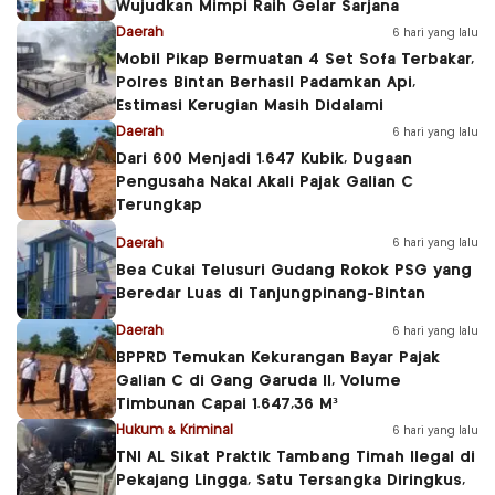
Wujudkan Mimpi Raih Gelar Sarjana
Daerah
6 hari yang lalu
Mobil Pikap Bermuatan 4 Set Sofa Terbakar,
Polres Bintan Berhasil Padamkan Api,
Estimasi Kerugian Masih Didalami
Daerah
6 hari yang lalu
Dari 600 Menjadi 1.647 Kubik, Dugaan
Pengusaha Nakal Akali Pajak Galian C
Terungkap
Daerah
6 hari yang lalu
Bea Cukai Telusuri Gudang Rokok PSG yang
Beredar Luas di Tanjungpinang-Bintan
Daerah
6 hari yang lalu
BPPRD Temukan Kekurangan Bayar Pajak
Galian C di Gang Garuda II, Volume
Timbunan Capai 1.647,36 M³
Hukum & Kriminal
6 hari yang lalu
TNI AL Sikat Praktik Tambang Timah Ilegal di
Pekajang Lingga, Satu Tersangka Diringkus,