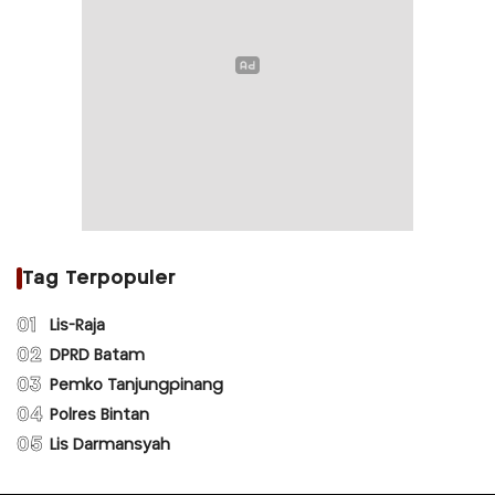
Tag Terpopuler
01
Lis-Raja
02
DPRD Batam
03
Pemko Tanjungpinang
04
Polres Bintan
05
Lis Darmansyah