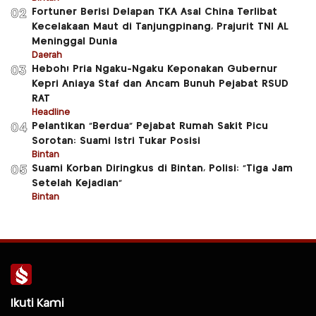
Fortuner Berisi Delapan TKA Asal China Terlibat
02
Kecelakaan Maut di Tanjungpinang, Prajurit TNI AL
Meninggal Dunia
Daerah
Heboh! Pria Ngaku-Ngaku Keponakan Gubernur
03
Kepri Aniaya Staf dan Ancam Bunuh Pejabat RSUD
RAT
Headline
Pelantikan “Berdua” Pejabat Rumah Sakit Picu
04
Sorotan: Suami Istri Tukar Posisi
Bintan
Suami Korban Diringkus di Bintan, Polisi: “Tiga Jam
05
Setelah Kejadian”
Bintan
Ikuti Kami