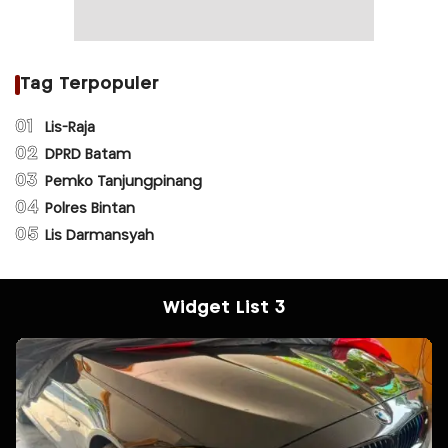
Tag Terpopuler
01
Lis-Raja
02
DPRD Batam
03
Pemko Tanjungpinang
04
Polres Bintan
05
Lis Darmansyah
Widget List 3