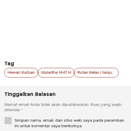
Tag
Hewan Kurban
Iduladha 1447 H
Rutan Kelas I tanjungpinang
Tinggalkan Balasan
Alamat email Anda tidak akan dipublikasikan.
Ruas yang wajib
ditandai
*
Simpan nama, email, dan situs web saya pada peramban
ini untuk komentar saya berikutnya.