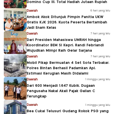
Domino Cup III, Total Hadiah Jutaan Rupiah
Daerah
6 hari yang lalu
Ambok Akok Ditunjuk Pimpin Panitia UKW
Gratis KJK 2026, Kuota Peserta Bertambah
Jadi Enam Kelas
Daerah
7 hari yang lalu
Dari Presiden Mahasiswa UMRAH hingga
Koordinator BEM SI Kepri, Randi Febriandi
Wujudkan Mimpi Raih Gelar Sarjana
Daerah
7 hari yang lalu
Mobil Pikap Bermuatan 4 Set Sofa Terbakar,
Polres Bintan Berhasil Padamkan Api,
Estimasi Kerugian Masih Didalami
Daerah
1 minggu yang lalu
Dari 600 Menjadi 1.647 Kubik, Dugaan
Pengusaha Nakal Akali Pajak Galian C
Terungkap
Daerah
1 minggu yang lalu
Bea Cukai Telusuri Gudang Rokok PSG yang