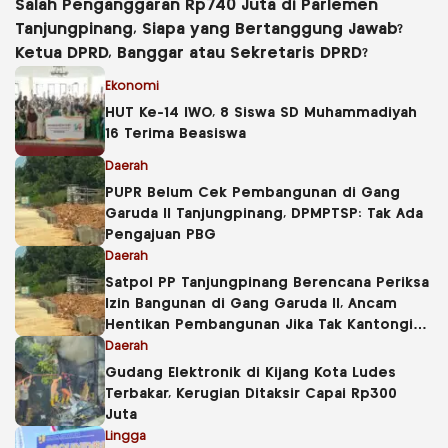
Salah Penganggaran Rp740 Juta di Parlemen
Tanjungpinang, Siapa yang Bertanggung Jawab?
Ketua DPRD, Banggar atau Sekretaris DPRD?
Ekonomi
HUT Ke-14 IWO, 8 Siswa SD Muhammadiyah
16 Terima Beasiswa
Daerah
PUPR Belum Cek Pembangunan di Gang
Garuda II Tanjungpinang, DPMPTSP: Tak Ada
Pengajuan PBG
Daerah
Satpol PP Tanjungpinang Berencana Periksa
Izin Bangunan di Gang Garuda II, Ancam
Hentikan Pembangunan Jika Tak Kantongi
PBG
Daerah
Gudang Elektronik di Kijang Kota Ludes
Terbakar, Kerugian Ditaksir Capai Rp300
Juta
Lingga