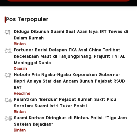
Pos Terpopuler
Diduga Dibunuh Suami Saat Azan Isya, IRT Tewas di
01
Dalam Rumah
Bintan
Fortuner Berisi Delapan TKA Asal China Terlibat
02
Kecelakaan Maut di Tanjungpinang, Prajurit TNI AL
Meninggal Dunia
Daerah
Heboh! Pria Ngaku-Ngaku Keponakan Gubernur
03
Kepri Aniaya Staf dan Ancam Bunuh Pejabat RSUD
RAT
Headline
Pelantikan “Berdua” Pejabat Rumah Sakit Picu
04
Sorotan: Suami Istri Tukar Posisi
Bintan
Suami Korban Diringkus di Bintan, Polisi: “Tiga Jam
05
Setelah Kejadian”
Bintan