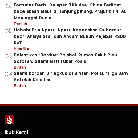
Fortuner Berisi Delapan TKA Asal China Terlibat
02
Kecelakaan Maut di Tanjungpinang, Prajurit TNI AL
Meninggal Dunia
Daerah
Heboh! Pria Ngaku-Ngaku Keponakan Gubernur
03
Kepri Aniaya Staf dan Ancam Bunuh Pejabat RSUD
RAT
Headline
Pelantikan “Berdua” Pejabat Rumah Sakit Picu
04
Sorotan: Suami Istri Tukar Posisi
Bintan
Suami Korban Diringkus di Bintan, Polisi: “Tiga Jam
05
Setelah Kejadian”
Bintan
Ikuti Kami