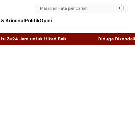
& Kriminal
Politik
Opini
tikad Baik
Diduga Dikendalikan WNA, Sky Game