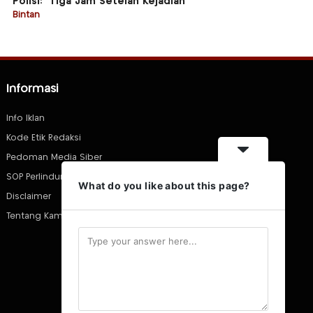
Polisi: “Tiga Jam Setelah Kejadian”
Bintan
Informasi
Info Iklan
Kode Etik Redaksi
Pedoman Media Siber
SOP Perlindungan Wartawan
What do you like about this page?
Disclaimer
Tentang Kami