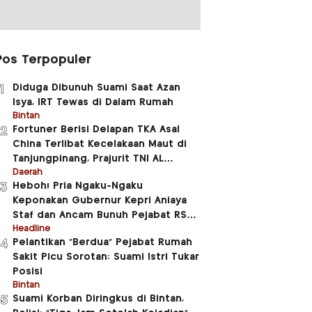
Pos Terpopuler
Diduga Dibunuh Suami Saat Azan
1
Isya, IRT Tewas di Dalam Rumah
Bintan
Fortuner Berisi Delapan TKA Asal
2
China Terlibat Kecelakaan Maut di
Tanjungpinang, Prajurit TNI AL
Meninggal Dunia
Daerah
Heboh! Pria Ngaku-Ngaku
3
Keponakan Gubernur Kepri Aniaya
Staf dan Ancam Bunuh Pejabat RSUD
RAT
Headline
Pelantikan “Berdua” Pejabat Rumah
4
Sakit Picu Sorotan: Suami Istri Tukar
Posisi
Bintan
Suami Korban Diringkus di Bintan,
5