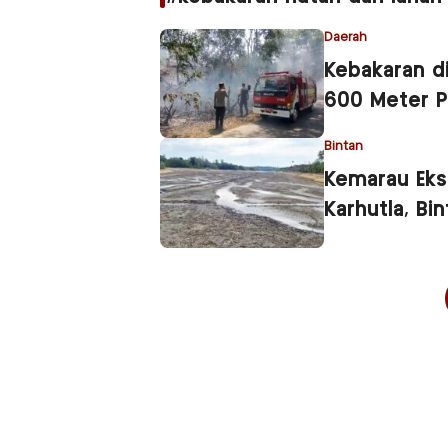
Daerah
Kebakaran d
600 Meter P
Bintan
Kemarau Eks
Karhutla, Bi