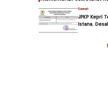
Daerah
JPKP Kepri T
Istana, Desa