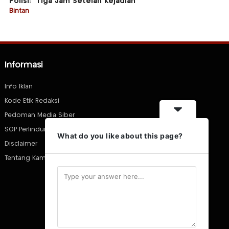
Polisi: “Tiga Jam Setelah Kejadian”
Bintan
Informasi
Info Iklan
Kode Etik Redaksi
Pedoman Media Siber
SOP Perlindungan Wartawan
What do you like about this page?
Disclaimer
Tentang Kami