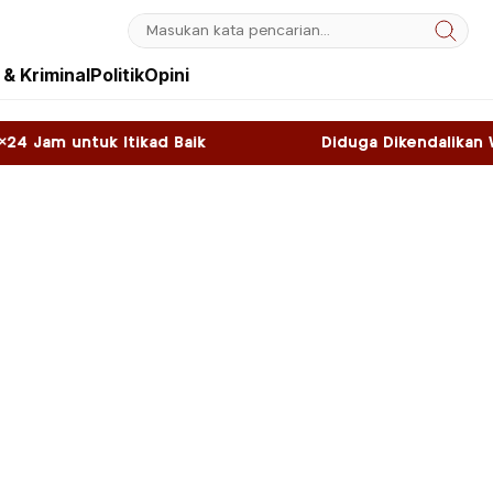
& Kriminal
Politik
Opini
 Baik
Diduga Dikendalikan WNA, Sky Game di K