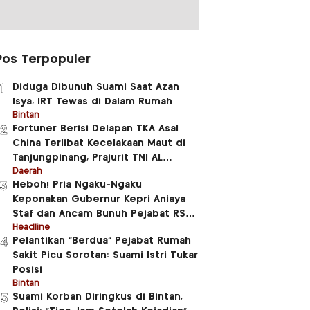
Pos Terpopuler
Diduga Dibunuh Suami Saat Azan
1
Isya, IRT Tewas di Dalam Rumah
Bintan
Fortuner Berisi Delapan TKA Asal
2
China Terlibat Kecelakaan Maut di
Tanjungpinang, Prajurit TNI AL
Meninggal Dunia
Daerah
Heboh! Pria Ngaku-Ngaku
3
Keponakan Gubernur Kepri Aniaya
Staf dan Ancam Bunuh Pejabat RSUD
RAT
Headline
Pelantikan “Berdua” Pejabat Rumah
4
Sakit Picu Sorotan: Suami Istri Tukar
Posisi
Bintan
Suami Korban Diringkus di Bintan,
5