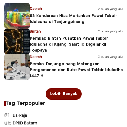
Daerah
2 bulan yang lalu
93 Kendaraan Hias Meriahkan Pawai Takbir
Iduladha di Tanjungpinang
Bintan
2 bulan yang lalu
Pemkab Bintan Pusatkan Pawai Takbir
Iduladha di Kijang, Salat Id Digelar di
Toapaya
Daerah
3 bulan yang lalu
Pemko Tanjungpinang Matangkan
Pengamanan dan Rute Pawai Takbir Iduladha
1447 H
Lebih Banyak
Tag Terpopuler
01
Lis-Raja
02
DPRD Batam