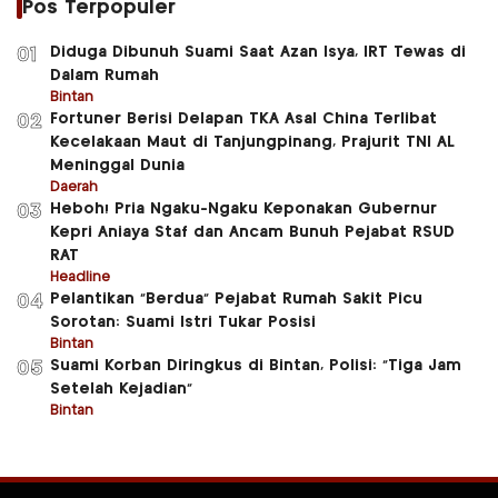
Pos Terpopuler
Diduga Dibunuh Suami Saat Azan Isya, IRT Tewas di
01
Dalam Rumah
Bintan
Fortuner Berisi Delapan TKA Asal China Terlibat
02
Kecelakaan Maut di Tanjungpinang, Prajurit TNI AL
Meninggal Dunia
Daerah
Heboh! Pria Ngaku-Ngaku Keponakan Gubernur
03
Kepri Aniaya Staf dan Ancam Bunuh Pejabat RSUD
RAT
Headline
Pelantikan “Berdua” Pejabat Rumah Sakit Picu
04
Sorotan: Suami Istri Tukar Posisi
Bintan
Suami Korban Diringkus di Bintan, Polisi: “Tiga Jam
05
Setelah Kejadian”
Bintan