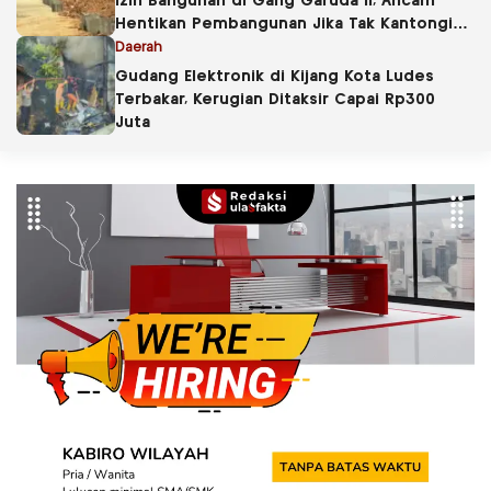
Izin Bangunan di Gang Garuda II, Ancam
Hentikan Pembangunan Jika Tak Kantongi
PBG
Daerah
Gudang Elektronik di Kijang Kota Ludes
Terbakar, Kerugian Ditaksir Capai Rp300
Juta