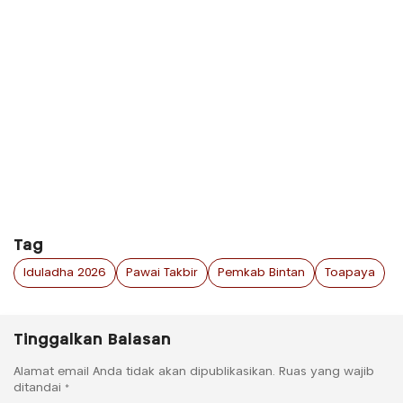
Tag
Iduladha 2026
Pawai Takbir
Pemkab Bintan
Toapaya
Tinggalkan Balasan
Alamat email Anda tidak akan dipublikasikan.
Ruas yang wajib
ditandai
*