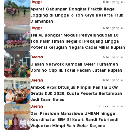
Lingga
5 hari yang lalu
Aparat Gabungan Bongkar Praktik Ilegal
Logging di Lingga, 3 Ton Kayu Beserta Truk
Diamankan
Lingga
5 hari yang lalu
TNI AL Bongkar Modus Penyelundupan 1,6
Ton Pasir Timah Ilegal di Pekajang Lingga,
Potensi Kerugian Negara Capai Miliar Rupiah
Daerah
5 hari yang lalu
Ulasan Network Kembali Gelar Turnamen
Domino Cup III, Total Hadiah Jutaan Rupiah
Daerah
6 hari yang lalu
Ambok Akok Ditunjuk Pimpin Panitia UKW
Gratis KJK 2026, Kuota Peserta Bertambah
Jadi Enam Kelas
Daerah
1 minggu yang lalu
Dari Presiden Mahasiswa UMRAH hingga
Koordinator BEM SI Kepri, Randi Febriandi
Wujudkan Mimpi Raih Gelar Sarjana