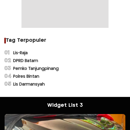
Tag Terpopuler
01
Lis-Raja
02
DPRD Batam
03
Pemko Tanjungpinang
04
Polres Bintan
05
Lis Darmansyah
Widget List 3