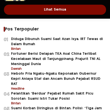
Lihat Semua
Pos Terpopuler
Diduga Dibunuh Suami Saat Azan Isya, IRT Tewas di
01
Dalam Rumah
Bintan
Fortuner Berisi Delapan TKA Asal China Terlibat
02
Kecelakaan Maut di Tanjungpinang, Prajurit TNI AL
Meninggal Dunia
Daerah
Heboh! Pria Ngaku-Ngaku Keponakan Gubernur
03
Kepri Aniaya Staf dan Ancam Bunuh Pejabat RSUD
RAT
Headline
Pelantikan “Berdua” Pejabat Rumah Sakit Picu
04
Sorotan: Suami Istri Tukar Posisi
Bintan
Suami Korban Diringkus di Bintan, Polisi: “Tiga Jam
05