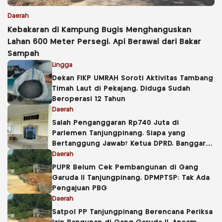
Daerah
Kebakaran di Kampung Bugis Menghanguskan
Lahan 600 Meter Persegi, Api Berawal dari Bakar
Sampah
Lingga
Dekan FIKP UMRAH Soroti Aktivitas Tambang
Timah Laut di Pekajang, Diduga Sudah
Beroperasi 12 Tahun
Daerah
Salah Penganggaran Rp740 Juta di
Parlemen Tanjungpinang, Siapa yang
Bertanggung Jawab? Ketua DPRD, Banggar
atau Sekretaris DPRD?
Daerah
PUPR Belum Cek Pembangunan di Gang
Garuda II Tanjungpinang, DPMPTSP: Tak Ada
Pengajuan PBG
Daerah
Satpol PP Tanjungpinang Berencana Periksa