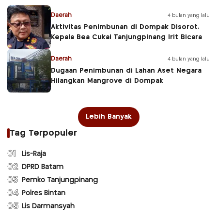
Daerah
4 bulan yang lalu
Aktivitas Penimbunan di Dompak Disorot,
Kepala Bea Cukai Tanjungpinang Irit Bicara
Daerah
4 bulan yang lalu
Dugaan Penimbunan di Lahan Aset Negara
Hilangkan Mangrove di Dompak
Lebih Banyak
Tag Terpopuler
01
Lis-Raja
02
DPRD Batam
03
Pemko Tanjungpinang
04
Polres Bintan
05
Lis Darmansyah