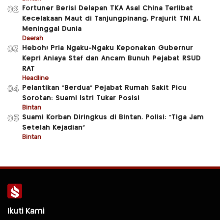
Fortuner Berisi Delapan TKA Asal China Terlibat
02
Kecelakaan Maut di Tanjungpinang, Prajurit TNI AL
Meninggal Dunia
Daerah
Heboh! Pria Ngaku-Ngaku Keponakan Gubernur
03
Kepri Aniaya Staf dan Ancam Bunuh Pejabat RSUD
RAT
Headline
Pelantikan “Berdua” Pejabat Rumah Sakit Picu
04
Sorotan: Suami Istri Tukar Posisi
Bintan
Suami Korban Diringkus di Bintan, Polisi: “Tiga Jam
05
Setelah Kejadian”
Bintan
Ikuti Kami