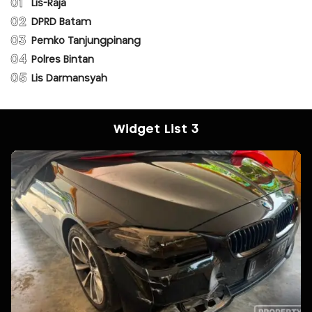
01
Lis-Raja
02
DPRD Batam
03
Pemko Tanjungpinang
04
Polres Bintan
05
Lis Darmansyah
Widget List 3