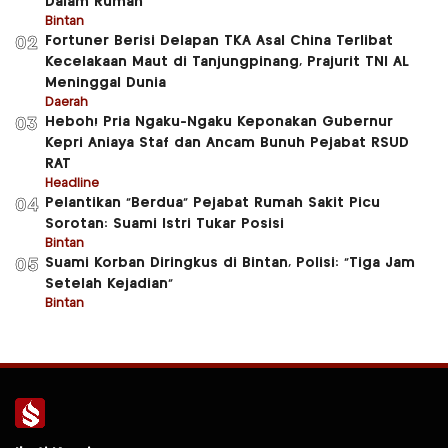
Dalam Rumah
Bintan
Fortuner Berisi Delapan TKA Asal China Terlibat
02
Kecelakaan Maut di Tanjungpinang, Prajurit TNI AL
Meninggal Dunia
Daerah
Heboh! Pria Ngaku-Ngaku Keponakan Gubernur
03
Kepri Aniaya Staf dan Ancam Bunuh Pejabat RSUD
RAT
Headline
Pelantikan “Berdua” Pejabat Rumah Sakit Picu
04
Sorotan: Suami Istri Tukar Posisi
Bintan
Suami Korban Diringkus di Bintan, Polisi: “Tiga Jam
05
Setelah Kejadian”
Bintan