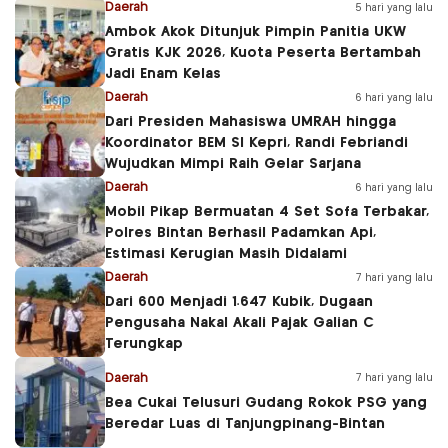
Daerah
5 hari yang lalu
Ambok Akok Ditunjuk Pimpin Panitia UKW
Gratis KJK 2026, Kuota Peserta Bertambah
Jadi Enam Kelas
Daerah
6 hari yang lalu
Dari Presiden Mahasiswa UMRAH hingga
Koordinator BEM SI Kepri, Randi Febriandi
Wujudkan Mimpi Raih Gelar Sarjana
Daerah
6 hari yang lalu
Mobil Pikap Bermuatan 4 Set Sofa Terbakar,
Polres Bintan Berhasil Padamkan Api,
Estimasi Kerugian Masih Didalami
Daerah
7 hari yang lalu
Dari 600 Menjadi 1.647 Kubik, Dugaan
Pengusaha Nakal Akali Pajak Galian C
Terungkap
Daerah
7 hari yang lalu
Bea Cukai Telusuri Gudang Rokok PSG yang
Beredar Luas di Tanjungpinang-Bintan