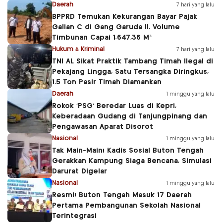
Daerah
7 hari yang lalu
BPPRD Temukan Kekurangan Bayar Pajak
Galian C di Gang Garuda II, Volume
Timbunan Capai 1.647,36 M³
Hukum & Kriminal
7 hari yang lalu
TNI AL Sikat Praktik Tambang Timah Ilegal di
Pekajang Lingga, Satu Tersangka Diringkus,
1,5 Ton Pasir Timah Diamankan
Daerah
1 minggu yang lalu
Rokok ‘PSG’ Beredar Luas di Kepri,
Keberadaan Gudang di Tanjungpinang dan
Pengawasan Aparat Disorot
Nasional
1 minggu yang lalu
Tak Main-Main! Kadis Sosial Buton Tengah
Gerakkan Kampung Siaga Bencana, Simulasi
Darurat Digelar
Nasional
1 minggu yang lalu
Resmi! Buton Tengah Masuk 17 Daerah
Pertama Pembangunan Sekolah Nasional
Terintegrasi