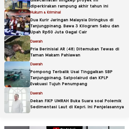
dikecamatan singkep proyek ini
diperkirakan rampung akhir tahun ini
Hukum & Kriminal
Dua Kurir Jaringan Malaysia Diringkus di
Tanjungpinang, Bawa 3 Kilogram Sabu dan
Upah Rp50 Juta Gagal Cair
Daerah
Pria Berinisial AR (48) Ditemukan Tewas di
Taman Makam Pahlawan
Daerah
Pompong Terbalik Usai Tinggalkan SBP
Tanjungpinang, Satpolairud dan KPLP
Evakuasi Tujuh Penumpang
Daerah
Dekan FIKP UMRAH Buka Suara soal Polemik
Sedimentasi Laut di Kepri, Ini Penjelasannya