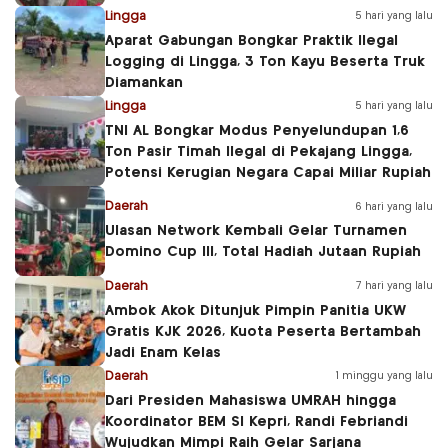
Lingga
5 hari yang lalu
Aparat Gabungan Bongkar Praktik Ilegal
Logging di Lingga, 3 Ton Kayu Beserta Truk
Diamankan
Lingga
5 hari yang lalu
TNI AL Bongkar Modus Penyelundupan 1,6
Ton Pasir Timah Ilegal di Pekajang Lingga,
Potensi Kerugian Negara Capai Miliar Rupiah
Daerah
6 hari yang lalu
Ulasan Network Kembali Gelar Turnamen
Domino Cup III, Total Hadiah Jutaan Rupiah
Daerah
7 hari yang lalu
Ambok Akok Ditunjuk Pimpin Panitia UKW
Gratis KJK 2026, Kuota Peserta Bertambah
Jadi Enam Kelas
Daerah
1 minggu yang lalu
Dari Presiden Mahasiswa UMRAH hingga
Koordinator BEM SI Kepri, Randi Febriandi
Wujudkan Mimpi Raih Gelar Sarjana