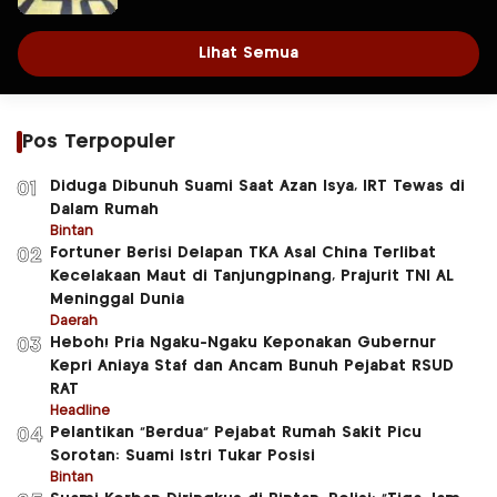
Lihat Semua
Pos Terpopuler
Diduga Dibunuh Suami Saat Azan Isya, IRT Tewas di
01
Dalam Rumah
Bintan
Fortuner Berisi Delapan TKA Asal China Terlibat
02
Kecelakaan Maut di Tanjungpinang, Prajurit TNI AL
Meninggal Dunia
Daerah
Heboh! Pria Ngaku-Ngaku Keponakan Gubernur
03
Kepri Aniaya Staf dan Ancam Bunuh Pejabat RSUD
RAT
Headline
Pelantikan “Berdua” Pejabat Rumah Sakit Picu
04
Sorotan: Suami Istri Tukar Posisi
Bintan