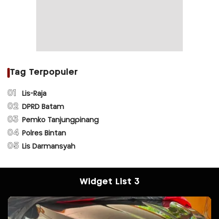
Tag Terpopuler
01
Lis-Raja
02
DPRD Batam
03
Pemko Tanjungpinang
04
Polres Bintan
05
Lis Darmansyah
Widget List 3