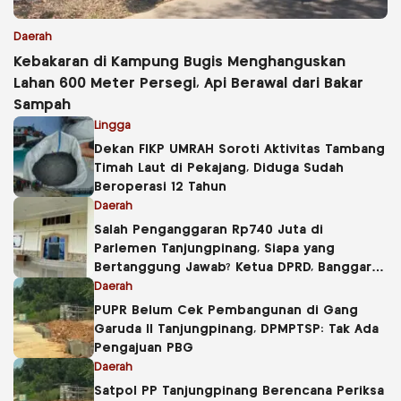
Daerah
Kebakaran di Kampung Bugis Menghanguskan
Lahan 600 Meter Persegi, Api Berawal dari Bakar
Sampah
Lingga
Dekan FIKP UMRAH Soroti Aktivitas Tambang
Timah Laut di Pekajang, Diduga Sudah
Beroperasi 12 Tahun
Daerah
Salah Penganggaran Rp740 Juta di
Parlemen Tanjungpinang, Siapa yang
Bertanggung Jawab? Ketua DPRD, Banggar
atau Sekretaris DPRD?
Daerah
PUPR Belum Cek Pembangunan di Gang
Garuda II Tanjungpinang, DPMPTSP: Tak Ada
Pengajuan PBG
Daerah
Satpol PP Tanjungpinang Berencana Periksa