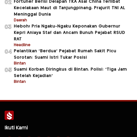
Fortuner Berisi Delapan TKA Asal China Terlibat
02
Kecelakaan Maut di Tanjungpinang, Prajurit TNI AL
Meninggal Dunia
Daerah
Heboh! Pria Ngaku-Ngaku Keponakan Gubernur
03
Kepri Aniaya Staf dan Ancam Bunuh Pejabat RSUD
RAT
Headline
Pelantikan “Berdua” Pejabat Rumah Sakit Picu
04
Sorotan: Suami Istri Tukar Posisi
Bintan
Suami Korban Diringkus di Bintan, Polisi: “Tiga Jam
05
Setelah Kejadian”
Bintan
Ikuti Kami