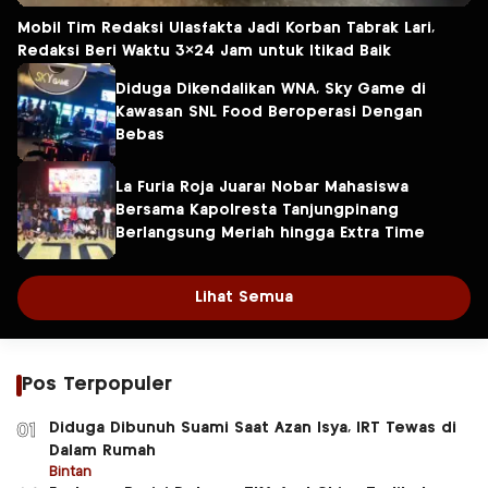
Mobil Tim Redaksi Ulasfakta Jadi Korban Tabrak Lari,
Redaksi Beri Waktu 3×24 Jam untuk Itikad Baik
Diduga Dikendalikan WNA, Sky Game di
Kawasan SNL Food Beroperasi Dengan
Bebas
La Furia Roja Juara! Nobar Mahasiswa
Bersama Kapolresta Tanjungpinang
Berlangsung Meriah hingga Extra Time
Lihat Semua
Pos Terpopuler
Diduga Dibunuh Suami Saat Azan Isya, IRT Tewas di
01
Dalam Rumah
Bintan