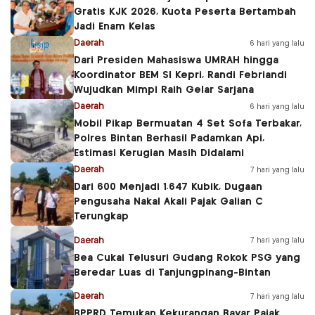
Gratis KJK 2026, Kuota Peserta Bertambah
Jadi Enam Kelas
Daerah
6 hari yang lalu
Dari Presiden Mahasiswa UMRAH hingga
Koordinator BEM SI Kepri, Randi Febriandi
Wujudkan Mimpi Raih Gelar Sarjana
Daerah
6 hari yang lalu
Mobil Pikap Bermuatan 4 Set Sofa Terbakar,
Polres Bintan Berhasil Padamkan Api,
Estimasi Kerugian Masih Didalami
Daerah
7 hari yang lalu
Dari 600 Menjadi 1.647 Kubik, Dugaan
Pengusaha Nakal Akali Pajak Galian C
Terungkap
Daerah
7 hari yang lalu
Bea Cukai Telusuri Gudang Rokok PSG yang
Beredar Luas di Tanjungpinang-Bintan
Daerah
7 hari yang lalu
BPPRD Temukan Kekurangan Bayar Pajak