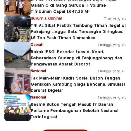
Galian C di Gang Garuda II, Volume
Timbunan Capai 1.647,36 M³
Hukum & Kriminal
7 hari yang lalu
TNI AL Sikat Praktik Tambang Timah Ilegal di
Pekajang Lingga, Satu Tersangka Diringkus,
1,5 Ton Pasir Timah Diamankan
Daerah
1 minggu yang lalu
Rokok ‘PSG’ Beredar Luas di Kepri,
Keberadaan Gudang di Tanjungpinang dan
Pengawasan Aparat Disorot
Nasional
1 minggu yang lalu
Tak Main-Main! Kadis Sosial Buton Tengah
Gerakkan Kampung Siaga Bencana, Simulasi
Darurat Digelar
Nasional
1 minggu yang lalu
Resmi! Buton Tengah Masuk 17 Daerah
Pertama Pembangunan Sekolah Nasional
Terintegrasi