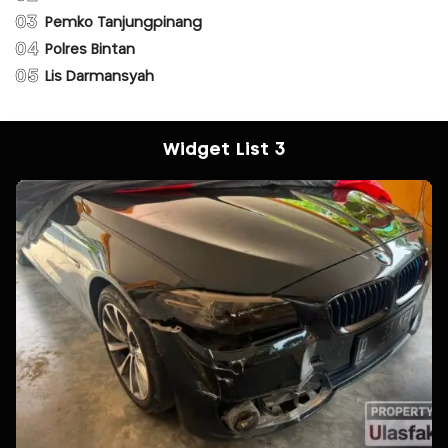
03
Pemko Tanjungpinang
04
Polres Bintan
05
Lis Darmansyah
Widget List 3