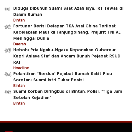
Diduga Dibunuh Suami Saat Azan Isya, IRT Tewas di
01
Dalam Rumah
Bintan
Fortuner Berisi Delapan TKA Asal China Terlibat
02
Kecelakaan Maut di Tanjungpinang, Prajurit TNI AL
Meninggal Dunia
Daerah
Heboh! Pria Ngaku-Ngaku Keponakan Gubernur
03
Kepri Aniaya Staf dan Ancam Bunuh Pejabat RSUD
RAT
Headline
Pelantikan “Berdua” Pejabat Rumah Sakit Picu
04
Sorotan: Suami Istri Tukar Posisi
Bintan
Suami Korban Diringkus di Bintan, Polisi: “Tiga Jam
05
Setelah Kejadian”
Bintan