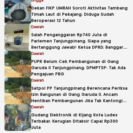
Lingga
Dekan FIKP UMRAH Soroti Aktivitas Tambang
Timah Laut di Pekajang, Diduga Sudah
Beroperasi 12 Tahun
Daerah
Salah Penganggaran Rp740 Juta di
Parlemen Tanjungpinang, Siapa yang
Bertanggung Jawab? Ketua DPRD, Banggar
atau Sekretaris DPRD?
Daerah
PUPR Belum Cek Pembangunan di Gang
Garuda II Tanjungpinang, DPMPTSP: Tak Ada
Pengajuan PBG
Daerah
Satpol PP Tanjungpinang Berencana Periksa
Izin Bangunan di Gang Garuda II, Ancam
Hentikan Pembangunan Jika Tak Kantongi
PBG
Daerah
Gudang Elektronik di Kijang Kota Ludes
Terbakar, Kerugian Ditaksir Capai Rp300
Juta