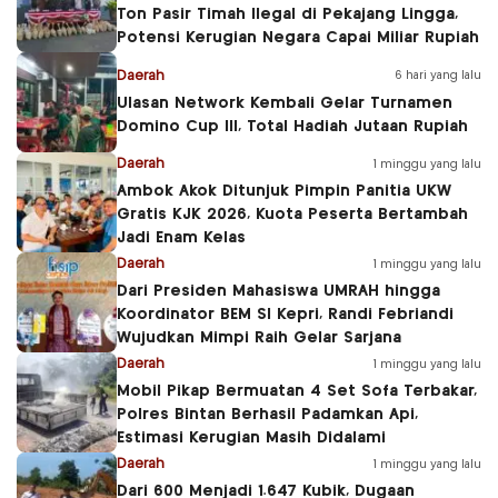
Ton Pasir Timah Ilegal di Pekajang Lingga,
Potensi Kerugian Negara Capai Miliar Rupiah
Daerah
6 hari yang lalu
Ulasan Network Kembali Gelar Turnamen
Domino Cup III, Total Hadiah Jutaan Rupiah
Daerah
1 minggu yang lalu
Ambok Akok Ditunjuk Pimpin Panitia UKW
Gratis KJK 2026, Kuota Peserta Bertambah
Jadi Enam Kelas
Daerah
1 minggu yang lalu
Dari Presiden Mahasiswa UMRAH hingga
Koordinator BEM SI Kepri, Randi Febriandi
Wujudkan Mimpi Raih Gelar Sarjana
Daerah
1 minggu yang lalu
Mobil Pikap Bermuatan 4 Set Sofa Terbakar,
Polres Bintan Berhasil Padamkan Api,
Estimasi Kerugian Masih Didalami
Daerah
1 minggu yang lalu
Dari 600 Menjadi 1.647 Kubik, Dugaan