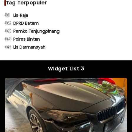
Tag Terpopuler
01
Lis-Raja
02
DPRD Batam
03
Pemko Tanjungpinang
04
Polres Bintan
05
Lis Darmansyah
Widget List 3