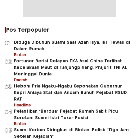
Pos Terpopuler
Diduga Dibunuh Suami Saat Azan Isya, IRT Tewas di
01
Dalam Rumah
Bintan
Fortuner Berisi Delapan TKA Asal China Terlibat
02
Kecelakaan Maut di Tanjungpinang, Prajurit TNI AL
Meninggal Dunia
Daerah
Heboh! Pria Ngaku-Ngaku Keponakan Gubernur
03
Kepri Aniaya Staf dan Ancam Bunuh Pejabat RSUD
RAT
Headline
Pelantikan “Berdua” Pejabat Rumah Sakit Picu
04
Sorotan: Suami Istri Tukar Posisi
Bintan
Suami Korban Diringkus di Bintan, Polisi: “Tiga Jam
05
Setelah Kejadian”