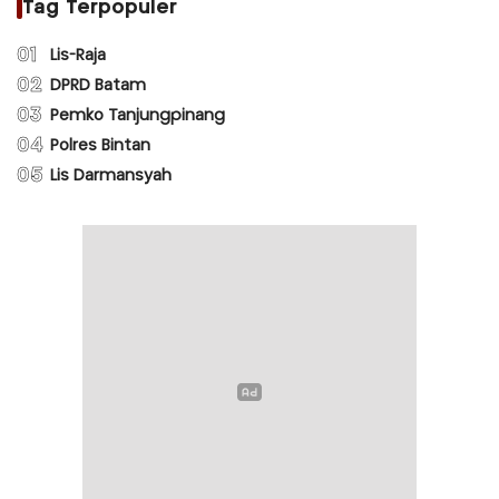
Tag Terpopuler
01
Lis-Raja
02
DPRD Batam
03
Pemko Tanjungpinang
04
Polres Bintan
05
Lis Darmansyah