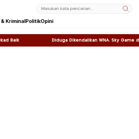
& Kriminal
Politik
Opini
Diduga Dikendalikan WNA, Sky Game di Kawasan SNL Food B