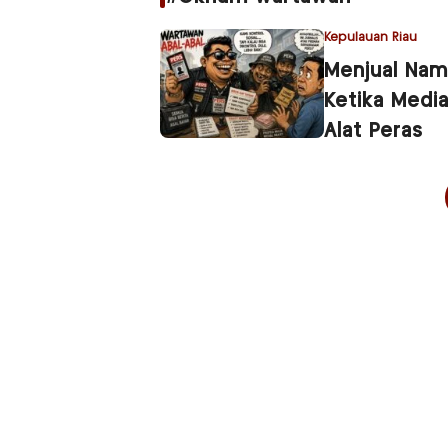
Kepulauan Riau
Menjual Nam
Ketika Medi
Alat Peras