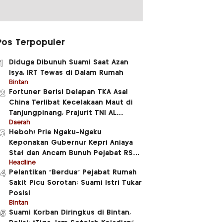
Pos Terpopuler
Diduga Dibunuh Suami Saat Azan
1
Isya, IRT Tewas di Dalam Rumah
Bintan
Fortuner Berisi Delapan TKA Asal
2
China Terlibat Kecelakaan Maut di
Tanjungpinang, Prajurit TNI AL
Meninggal Dunia
Daerah
Heboh! Pria Ngaku-Ngaku
3
Keponakan Gubernur Kepri Aniaya
Staf dan Ancam Bunuh Pejabat RSUD
RAT
Headline
Pelantikan “Berdua” Pejabat Rumah
4
Sakit Picu Sorotan: Suami Istri Tukar
Posisi
Bintan
Suami Korban Diringkus di Bintan,
5