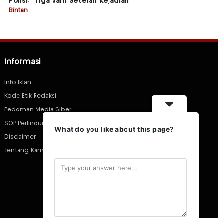
Polisi: “Tiga Jam Setelah Kejadian”
Bintan
Informasi
Info Iklan
Kode Etik Redaksi
Pedoman Media Siber
SOP Perlindungan Wartawan
What do you like about this page?
Disclaimer
Tentang Kami