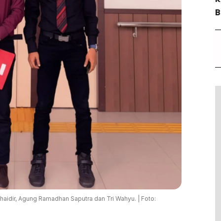
B
idir, Agung Ramadhan Saputra dan Tri Wahyu. | Foto: