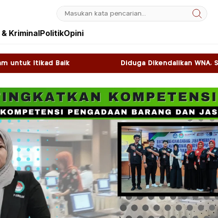
& Kriminal
Politik
Opini
Diduga Dikendalikan WNA, Sky Game di Kawasan SNL 