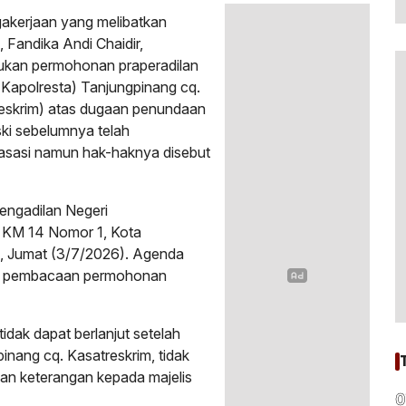
akerjaan yang melibatkan
 Fandika Andi Chaidir,
jukan permohonan praperadilan
(Kapolresta) Tanjungpinang cq.
reskrim) atas dugaan penundaan
ki sebelumnya telah
asasi namun hak-haknya disebut
Pengadilan Negeri
 KM 14 Nomor 1, Kota
u, Jumat (3/7/2026). Agenda
an pembacaan permohonan
idak dapat berlanjut setelah
inang cq. Kasatreskrim, tidak
an keterangan kepada majelis
0