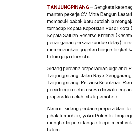
TANJUNGPINANG
– Sengketa ketenag
mantan pekerja CV Mitra Bangun Lestari,
memasuki babak baru setelah ia menga
terhadap Kepala Kepolisian Resor Kota 
Kepala Satuan Reserse Kriminal (Kasat
penanganan perkara (undue delay), mes
memenangkan gugatan hingga tingkat k
belum juga dipenuhi.
Sidang perdana praperadilan digelar di 
Tanjungpinang, Jalan Raya Senggarang
Tanjungpinang, Provinsi Kepulauan Ria
persidangan seharusnya diawali deng
praperadilan oleh pihak pemohon.
Namun, sidang perdana praperadilan itu t
pihak termohon, yakni Polresta Tanjungp
menghadiri persidangan tanpa memberik
hakim.