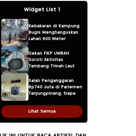
Widget List 1
Kebakaran di Kampung
Bugis Menghanguskan
Lahan 600 Meter
Persegi, Api Berawal
dari Bakar Sampah
Dekan FIKP UMRAH
Soroti Aktivitas
Tambang Timah Laut di
Pekajang, Diduga Sudah
Beroperasi 12 Tahun
Salah Penganggaran
Rp740 Juta di Parlemen
Tanjungpinang, Siapa
yang Bertanggung
Jawab? Ketua DPRD,
Lihat Semua
Banggar atau Sekretaris
DPRD?
LIK INI UNTUK BACA ARTIKEL DAN