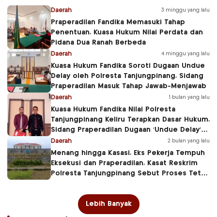
Daerah
3 minggu yang lalu
Praperadilan Fandika Memasuki Tahap
Penentuan, Kuasa Hukum Nilai Perdata dan
Pidana Dua Ranah Berbeda
Daerah
4 minggu yang lalu
Kuasa Hukum Fandika Soroti Dugaan Undue
Delay oleh Polresta Tanjungpinang, Sidang
Praperadilan Masuk Tahap Jawab-Menjawab
Daerah
1 bulan yang lalu
Kuasa Hukum Fandika Nilai Polresta
Tanjungpinang Keliru Terapkan Dasar Hukum,
Sidang Praperadilan Dugaan ‘Undue Delay’
Ditunda
Daerah
2 bulan yang lalu
Menang hingga Kasasi, Eks Pekerja Tempuh
Eksekusi dan Praperadilan, Kasat Reskrim
Polresta Tanjungpinang Sebut Proses Tetap
Berjalan
Lebih Banyak