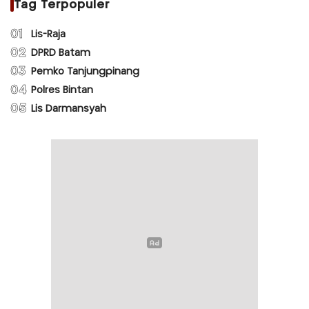
Tag Terpopuler
01
Lis-Raja
02
DPRD Batam
03
Pemko Tanjungpinang
04
Polres Bintan
05
Lis Darmansyah