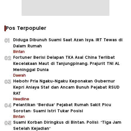
Pos Terpopuler
Diduga Dibunuh Suami Saat Azan Isya, IRT Tewas di
01
Dalam Rumah
Bintan
Fortuner Berisi Delapan TKA Asal China Terlibat
02
Kecelakaan Maut di Tanjungpinang, Prajurit TNI AL
Meninggal Dunia
Daerah
Heboh! Pria Ngaku-Ngaku Keponakan Gubernur
03
Kepri Aniaya Staf dan Ancam Bunuh Pejabat RSUD
RAT
Headline
Pelantikan “Berdua” Pejabat Rumah Sakit Picu
04
Sorotan: Suami Istri Tukar Posisi
Bintan
Suami Korban Diringkus di Bintan, Polisi: “Tiga Jam
05
Setelah Kejadian”