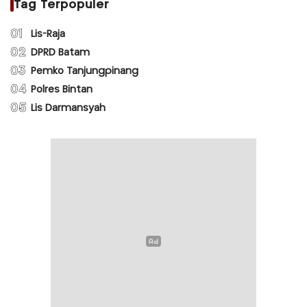
Tag Terpopuler
01
Lis-Raja
02
DPRD Batam
03
Pemko Tanjungpinang
04
Polres Bintan
05
Lis Darmansyah