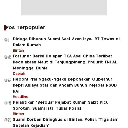
Pos Terpopuler
Diduga Dibunuh Suami Saat Azan Isya, IRT Tewas di
01
Dalam Rumah
Bintan
Fortuner Berisi Delapan TKA Asal China Terlibat
02
Kecelakaan Maut di Tanjungpinang, Prajurit TNI AL
Meninggal Dunia
Daerah
Heboh! Pria Ngaku-Ngaku Keponakan Gubernur
03
Kepri Aniaya Staf dan Ancam Bunuh Pejabat RSUD
RAT
Headline
Pelantikan “Berdua” Pejabat Rumah Sakit Picu
04
Sorotan: Suami Istri Tukar Posisi
Bintan
Suami Korban Diringkus di Bintan, Polisi: “Tiga Jam
05
Setelah Kejadian”