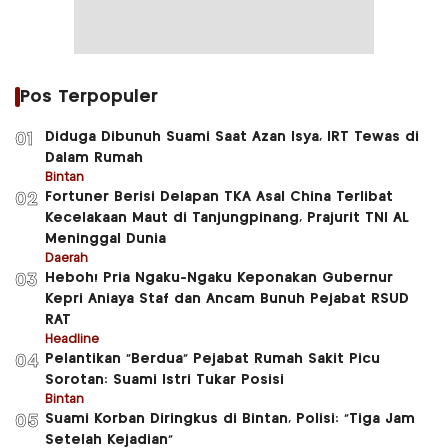
Pos Terpopuler
Diduga Dibunuh Suami Saat Azan Isya, IRT Tewas di
01
Dalam Rumah
Bintan
Fortuner Berisi Delapan TKA Asal China Terlibat
02
Kecelakaan Maut di Tanjungpinang, Prajurit TNI AL
Meninggal Dunia
Daerah
Heboh! Pria Ngaku-Ngaku Keponakan Gubernur
03
Kepri Aniaya Staf dan Ancam Bunuh Pejabat RSUD
RAT
Headline
Pelantikan “Berdua” Pejabat Rumah Sakit Picu
04
Sorotan: Suami Istri Tukar Posisi
Bintan
Suami Korban Diringkus di Bintan, Polisi: “Tiga Jam
05
Setelah Kejadian”