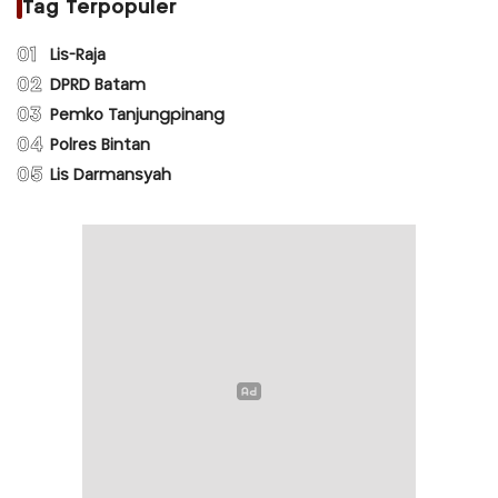
Tag Terpopuler
01
Lis-Raja
02
DPRD Batam
03
Pemko Tanjungpinang
04
Polres Bintan
05
Lis Darmansyah