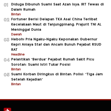
Diduga Dibunuh Suami Saat Azan Isya, IRT Tewas di
01
Dalam Rumah
Bintan
Fortuner Berisi Delapan TKA Asal China Terlibat
02
Kecelakaan Maut di Tanjungpinang, Prajurit TNI AL
Meninggal Dunia
Daerah
Heboh! Pria Ngaku-Ngaku Keponakan Gubernur
03
Kepri Aniaya Staf dan Ancam Bunuh Pejabat RSUD
RAT
Headline
Pelantikan “Berdua” Pejabat Rumah Sakit Picu
04
Sorotan: Suami Istri Tukar Posisi
Bintan
Suami Korban Diringkus di Bintan, Polisi: “Tiga Jam
05
Setelah Kejadian”
Bintan