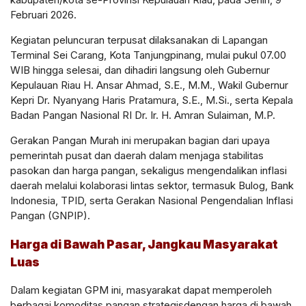
Februari 2026
.
Kegiatan peluncuran terpusat dilaksanakan di
Lapangan
Terminal Sei Carang, Kota Tanjungpinang
, mulai pukul
07.00
WIB hingga selesai
, dan dihadiri langsung oleh
Gubernur
Kepulauan Riau H. Ansar Ahmad, S.E., M.M.
,
Wakil Gubernur
Kepri Dr. Nyanyang Haris Pratamura, S.E., M.Si.
, serta
Kepala
Badan Pangan Nasional RI Dr. Ir. H. Amran Sulaiman, M.P.
Gerakan Pangan Murah ini merupakan bagian dari upaya
pemerintah pusat dan daerah dalam
menjaga stabilitas
pasokan dan harga pangan
, sekaligus mengendalikan inflasi
daerah melalui kolaborasi lintas sektor, termasuk
Bulog, Bank
Indonesia, TPID, serta Gerakan Nasional Pengendalian Inflasi
Pangan (GNPIP)
.
Harga di Bawah Pasar, Jangkau Masyarakat
Luas
Dalam kegiatan GPM ini, masyarakat dapat memperoleh
berbagai
komoditas pangan strategis
dengan
harga di bawah