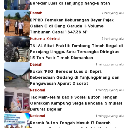
Beredar Luas di Tanjungpinang-Bintan
Daerah
7 hari yang lalu
BPPRD Temukan Kekurangan Bayar Pajak
Galian C di Gang Garuda II, Volume
Timbunan Capai 1.647,36 M³
Hukum & Kriminal
7 hari yang lalu
TNI AL Sikat Praktik Tambang Timah Ilegal di
Pekajang Lingga, Satu Tersangka Diringkus,
1,5 Ton Pasir Timah Diamankan
Daerah
1 minggu yang lalu
Rokok ‘PSG’ Beredar Luas di Kepri,
Keberadaan Gudang di Tanjungpinang dan
Pengawasan Aparat Disorot
Nasional
1 minggu yang lalu
Tak Main-Main! Kadis Sosial Buton Tengah
Gerakkan Kampung Siaga Bencana, Simulasi
Darurat Digelar
Nasional
1 minggu yang lalu
Resmi! Buton Tengah Masuk 17 Daerah