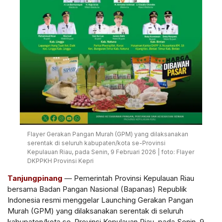
Flayer Gerakan Pangan Murah (GPM) yang dilaksanakan
serentak di seluruh kabupaten/kota se-Provinsi
Kepulauan Riau, pada Senin, 9 Februari 2026 | foto: Flayer
DKPPKH Provinsi Kepri
Tanjungpinang
— Pemerintah Provinsi Kepulauan Riau
bersama Badan Pangan Nasional (Bapanas) Republik
Indonesia resmi menggelar
Launching Gerakan Pangan
Murah (GPM)
yang dilaksanakan
serentak di seluruh
kabupaten/kota se-Provinsi Kepulauan Riau
, pada
Senin, 9