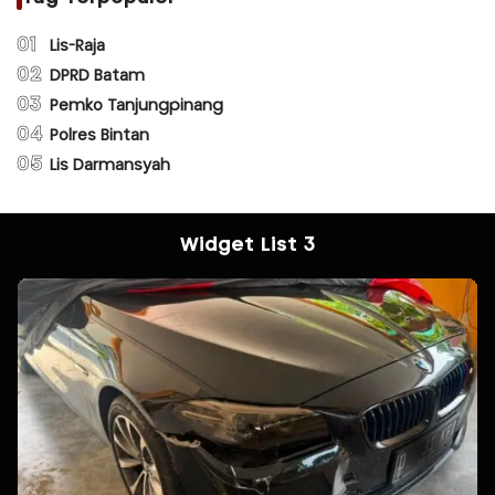
01
Lis-Raja
02
DPRD Batam
03
Pemko Tanjungpinang
04
Polres Bintan
05
Lis Darmansyah
Widget List 3