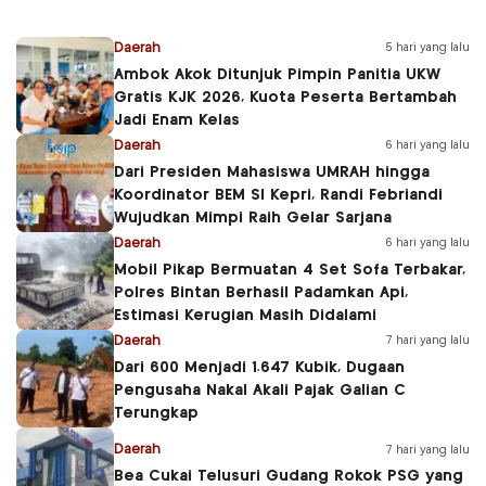
Daerah
5 hari yang lalu
Ambok Akok Ditunjuk Pimpin Panitia UKW
Gratis KJK 2026, Kuota Peserta Bertambah
Jadi Enam Kelas
Daerah
6 hari yang lalu
Dari Presiden Mahasiswa UMRAH hingga
Koordinator BEM SI Kepri, Randi Febriandi
Wujudkan Mimpi Raih Gelar Sarjana
Daerah
6 hari yang lalu
Mobil Pikap Bermuatan 4 Set Sofa Terbakar,
Polres Bintan Berhasil Padamkan Api,
Estimasi Kerugian Masih Didalami
Daerah
7 hari yang lalu
Dari 600 Menjadi 1.647 Kubik, Dugaan
Pengusaha Nakal Akali Pajak Galian C
Terungkap
Daerah
7 hari yang lalu
Bea Cukai Telusuri Gudang Rokok PSG yang