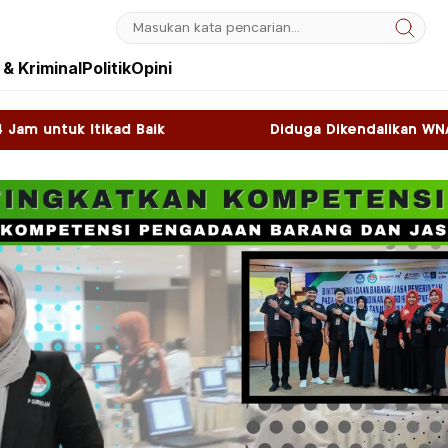
& Kriminal
Politik
Opini
Diduga Dikendalikan WNA, Sky Game di Kawasan 