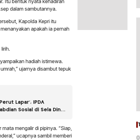
. Itu bentuk nyata kehadiran
n Asep dalam sambutannya.
ersebut, Kapolda Kepri itu
n menanyakan apakah ia pernah
irih.
nyampaikan hadiah istimewa.
umrah,” ujarnya disambut tepuk
Perut Lapar’, IPDA
bdian Sosial di Sela Dinas
mata mengalir di pipinya. “Siap,
enderal,” ucapnya sambil memberi
0