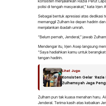
konsisten menjalankan Razia Perut Lapar
polisi di tengah masyarakat,” kata Irje
Sebagai bentuk apresiasi atas dedikasi t
memanggil Zulham ke depan hadirin da
menjalankan ibadah umrah.
“Belum pernah, Jenderal,” jawab Zulham l
Mendengar itu, Irjen Asep langsung me
“Saya hadiahkan kamu untuk berangkat 
tangan hadirin.
Lihat Juga:
Konsisten Gelar ‘Razia 
Zulhamsyah Jaga Penga
Kepolisian
Zulham pun tak kuasa menahan haru. Air 
Jenderal. Terima kasih atas kebaikan J