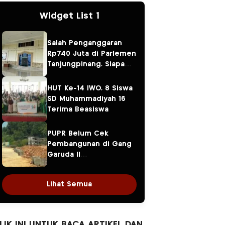
Widget List 1
Salah Penganggaran
Rp740 Juta di Parlemen
Tanjungpinang, Siapa
yang Bertanggung
Jawab? Ketua DPRD,
HUT Ke-14 IWO, 8 Siswa
Banggar atau Sekretaris
SD Muhammadiyah 16
DPRD?
Terima Beasiswa
PUPR Belum Cek
Pembangunan di Gang
Garuda II
Tanjungpinang,
DPMPTSP: Tak Ada
Lihat Semua
Pengajuan PBG
LIK INI UNTUK BACA ARTIKEL DAN