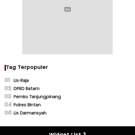
Tag Terpopuler
01
Lis-Raja
02
DPRD Batam
03
Pemko Tanjungpinang
04
Polres Bintan
05
Lis Darmansyah