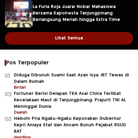
La Furia Roja Juara! Nobar Mahasiswa
Bersama Kapolresta Tanjungpinang
Berlangsung Meriah hingga Extra Time
Lihat Semua
Pos Terpopuler
Diduga Dibunuh Suami Saat Azan Isya, IRT Tewas di
01
Dalam Rumah
Bintan
Fortuner Berisi Delapan TKA Asal China Terlibat
02
Kecelakaan Maut di Tanjungpinang, Prajurit TNI AL
Meninggal Dunia
Daerah
Heboh! Pria Ngaku-Ngaku Keponakan Gubernur
03
Kepri Aniaya Staf dan Ancam Bunuh Pejabat RSUD
RAT
Headline