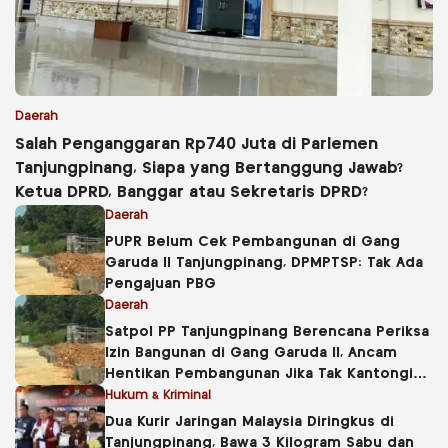
Daerah
Salah Penganggaran Rp740 Juta di Parlemen
Tanjungpinang, Siapa yang Bertanggung Jawab?
Ketua DPRD, Banggar atau Sekretaris DPRD?
Daerah
PUPR Belum Cek Pembangunan di Gang
Garuda II Tanjungpinang, DPMPTSP: Tak Ada
Pengajuan PBG
Daerah
Satpol PP Tanjungpinang Berencana Periksa
Izin Bangunan di Gang Garuda II, Ancam
Hentikan Pembangunan Jika Tak Kantongi
PBG
Hukum & Kriminal
Dua Kurir Jaringan Malaysia Diringkus di
Tanjungpinang, Bawa 3 Kilogram Sabu dan