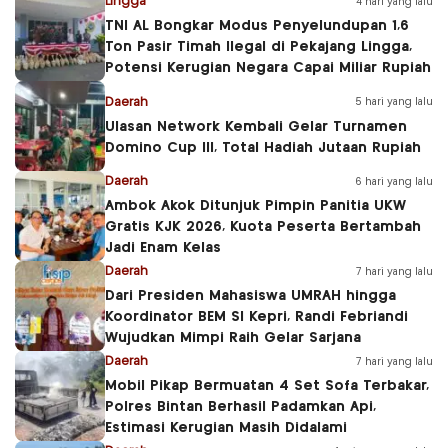
Lingga
4 hari yang lalu
TNI AL Bongkar Modus Penyelundupan 1,6
Ton Pasir Timah Ilegal di Pekajang Lingga,
Potensi Kerugian Negara Capai Miliar Rupiah
Daerah
5 hari yang lalu
Ulasan Network Kembali Gelar Turnamen
Domino Cup III, Total Hadiah Jutaan Rupiah
Daerah
6 hari yang lalu
Ambok Akok Ditunjuk Pimpin Panitia UKW
Gratis KJK 2026, Kuota Peserta Bertambah
Jadi Enam Kelas
Daerah
7 hari yang lalu
Dari Presiden Mahasiswa UMRAH hingga
Koordinator BEM SI Kepri, Randi Febriandi
Wujudkan Mimpi Raih Gelar Sarjana
Daerah
7 hari yang lalu
Mobil Pikap Bermuatan 4 Set Sofa Terbakar,
Polres Bintan Berhasil Padamkan Api,
Estimasi Kerugian Masih Didalami