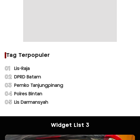
Tag Terpopuler
01
Lis-Raja
02
DPRD Batam
03
Pemko Tanjungpinang
04
Polres Bintan
05
Lis Darmansyah
Widget List 3