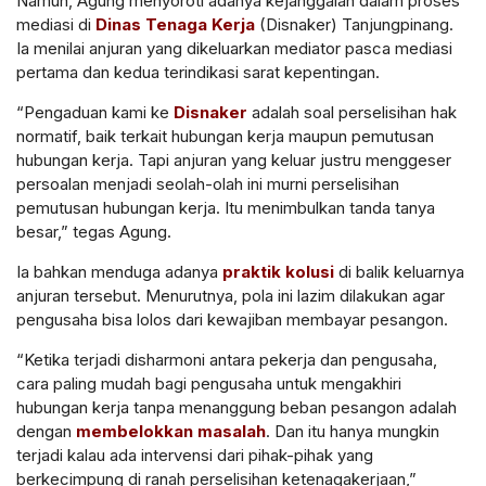
Namun, Agung menyoroti adanya kejanggalan dalam proses
mediasi di
Dinas Tenaga Kerja
(Disnaker) Tanjungpinang.
Ia menilai anjuran yang dikeluarkan mediator pasca mediasi
pertama dan kedua terindikasi sarat kepentingan.
“Pengaduan kami ke
Disnaker
adalah soal perselisihan hak
normatif, baik terkait hubungan kerja maupun pemutusan
hubungan kerja. Tapi anjuran yang keluar justru menggeser
persoalan menjadi seolah-olah ini murni perselisihan
pemutusan hubungan kerja. Itu menimbulkan tanda tanya
besar,” tegas Agung.
Ia bahkan menduga adanya
praktik kolusi
di balik keluarnya
anjuran tersebut. Menurutnya, pola ini lazim dilakukan agar
pengusaha bisa lolos dari kewajiban membayar pesangon.
“Ketika terjadi disharmoni antara pekerja dan pengusaha,
cara paling mudah bagi pengusaha untuk mengakhiri
hubungan kerja tanpa menanggung beban pesangon adalah
dengan
membelokkan masalah
. Dan itu hanya mungkin
terjadi kalau ada intervensi dari pihak-pihak yang
berkecimpung di ranah perselisihan ketenagakerjaan,”