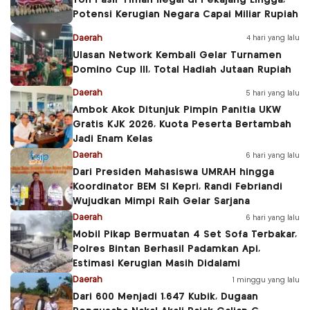
Ton Pasir Timah Ilegal di Pekajang Lingga,
Potensi Kerugian Negara Capai Miliar Rupiah
Daerah
4 hari yang lalu
Ulasan Network Kembali Gelar Turnamen
Domino Cup III, Total Hadiah Jutaan Rupiah
Daerah
5 hari yang lalu
Ambok Akok Ditunjuk Pimpin Panitia UKW
Gratis KJK 2026, Kuota Peserta Bertambah
Jadi Enam Kelas
Daerah
6 hari yang lalu
Dari Presiden Mahasiswa UMRAH hingga
Koordinator BEM SI Kepri, Randi Febriandi
Wujudkan Mimpi Raih Gelar Sarjana
Daerah
6 hari yang lalu
Mobil Pikap Bermuatan 4 Set Sofa Terbakar,
Polres Bintan Berhasil Padamkan Api,
Estimasi Kerugian Masih Didalami
Daerah
1 minggu yang lalu
Dari 600 Menjadi 1.647 Kubik, Dugaan