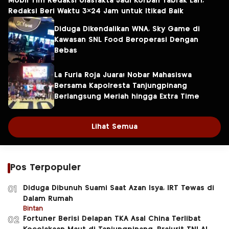
Mobil Tim Redaksi Ulasfakta Jadi Korban Tabrak Lari,
Redaksi Beri Waktu 3×24 Jam untuk Itikad Baik
Diduga Dikendalikan WNA, Sky Game di
Kawasan SNL Food Beroperasi Dengan
Bebas
La Furia Roja Juara! Nobar Mahasiswa
Bersama Kapolresta Tanjungpinang
Berlangsung Meriah hingga Extra Time
Lihat Semua
Pos Terpopuler
Diduga Dibunuh Suami Saat Azan Isya, IRT Tewas di
01
Dalam Rumah
Bintan
Fortuner Berisi Delapan TKA Asal China Terlibat
02