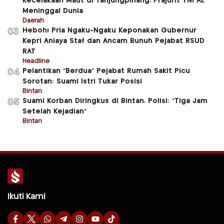
Kecelakaan Maut di Tanjungpinang, Prajurit TNI AL
Meninggal Dunia
Daerah
Heboh! Pria Ngaku-Ngaku Keponakan Gubernur
03
Kepri Aniaya Staf dan Ancam Bunuh Pejabat RSUD
RAT
Headline
Pelantikan “Berdua” Pejabat Rumah Sakit Picu
04
Sorotan: Suami Istri Tukar Posisi
Bintan
Suami Korban Diringkus di Bintan, Polisi: “Tiga Jam
05
Setelah Kejadian”
Bintan
Ikuti Kami