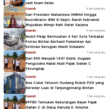
Jadi Enam Kelas
Daerah
6 hari yang lalu
Dari Presiden Mahasiswa UMRAH hingga
Koordinator BEM SI Kepri, Randi Febriandi
Wujudkan Mimpi Raih Gelar Sarjana
Daerah
6 hari yang lalu
Mobil Pikap Bermuatan 4 Set Sofa Terbakar,
Polres Bintan Berhasil Padamkan Api,
Estimasi Kerugian Masih Didalami
Daerah
7 hari yang lalu
Dari 600 Menjadi 1.647 Kubik, Dugaan
Pengusaha Nakal Akali Pajak Galian C
Terungkap
Daerah
7 hari yang lalu
Bea Cukai Telusuri Gudang Rokok PSG yang
Beredar Luas di Tanjungpinang-Bintan
Daerah
7 hari yang lalu
BPPRD Temukan Kekurangan Bayar Pajak
Galian C di Gang Garuda II, Volume