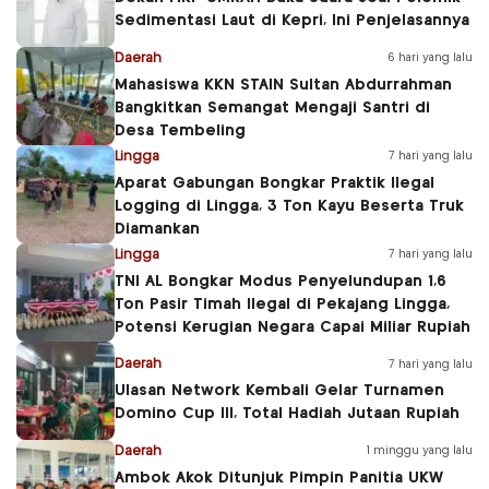
Sedimentasi Laut di Kepri, Ini Penjelasannya
Daerah
6 hari yang lalu
Mahasiswa KKN STAIN Sultan Abdurrahman
Bangkitkan Semangat Mengaji Santri di
Desa Tembeling
Lingga
7 hari yang lalu
Aparat Gabungan Bongkar Praktik Ilegal
Logging di Lingga, 3 Ton Kayu Beserta Truk
Diamankan
Lingga
7 hari yang lalu
TNI AL Bongkar Modus Penyelundupan 1,6
Ton Pasir Timah Ilegal di Pekajang Lingga,
Potensi Kerugian Negara Capai Miliar Rupiah
Daerah
7 hari yang lalu
Ulasan Network Kembali Gelar Turnamen
Domino Cup III, Total Hadiah Jutaan Rupiah
Daerah
1 minggu yang lalu
Ambok Akok Ditunjuk Pimpin Panitia UKW