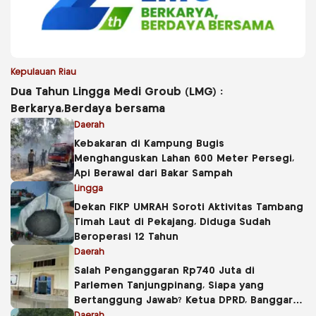
Kepulauan Riau
Dua Tahun Lingga Medi Groub (LMG) :
Berkarya,Berdaya bersama
Daerah
Kebakaran di Kampung Bugis
Menghanguskan Lahan 600 Meter Persegi,
Api Berawal dari Bakar Sampah
Lingga
Dekan FIKP UMRAH Soroti Aktivitas Tambang
Timah Laut di Pekajang, Diduga Sudah
Beroperasi 12 Tahun
Daerah
Salah Penganggaran Rp740 Juta di
Parlemen Tanjungpinang, Siapa yang
Bertanggung Jawab? Ketua DPRD, Banggar
atau Sekretaris DPRD?
Daerah