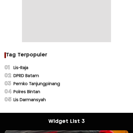
Tag Terpopuler
01
Lis-Raja
02
DPRD Batam
03
Pemko Tanjungpinang
04
Polres Bintan
05
Lis Darmansyah
Widget List 3