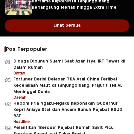
Bersama Kapolresta Tanjungpinang
Berlangsung Meriah hingga Extra Time
Lihat Semua
Pos Terpopuler
Diduga Dibunuh Suami Saat Azan Isya, IRT Tewas di
01
Dalam Rumah
Bintan
Fortuner Berisi Delapan TKA Asal China Terlibat
02
Kecelakaan Maut di Tanjungpinang, Prajurit TNI AL
Meninggal Dunia
Daerah
Heboh! Pria Ngaku-Ngaku Keponakan Gubernur
03
Kepri Aniaya Staf dan Ancam Bunuh Pejabat RSUD
RAT
Headline
Pelantikan “Berdua” Pejabat Rumah Sakit Picu
04
Sorotan: Suami Istri Tukar Posisi