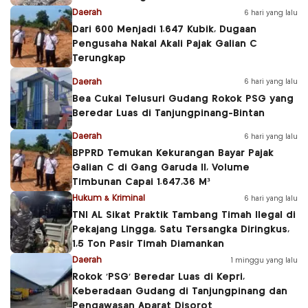
Daerah
6 hari yang lalu
Dari 600 Menjadi 1.647 Kubik, Dugaan
Pengusaha Nakal Akali Pajak Galian C
Terungkap
Daerah
6 hari yang lalu
Bea Cukai Telusuri Gudang Rokok PSG yang
Beredar Luas di Tanjungpinang-Bintan
Daerah
6 hari yang lalu
BPPRD Temukan Kekurangan Bayar Pajak
Galian C di Gang Garuda II, Volume
Timbunan Capai 1.647,36 M³
Hukum & Kriminal
6 hari yang lalu
TNI AL Sikat Praktik Tambang Timah Ilegal di
Pekajang Lingga, Satu Tersangka Diringkus,
1,5 Ton Pasir Timah Diamankan
Daerah
1 minggu yang lalu
Rokok ‘PSG’ Beredar Luas di Kepri,
Keberadaan Gudang di Tanjungpinang dan
Pengawasan Aparat Disorot