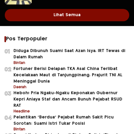
Lihat Semua
Pos Terpopuler
Diduga Dibunuh Suami Saat Azan Isya, IRT Tewas di
01
Dalam Rumah
Bintan
Fortuner Berisi Delapan TKA Asal China Terlibat
02
Kecelakaan Maut di Tanjungpinang, Prajurit TNI AL
Meninggal Dunia
Daerah
Heboh! Pria Ngaku-Ngaku Keponakan Gubernur
03
Kepri Aniaya Staf dan Ancam Bunuh Pejabat RSUD
RAT
Headline
Pelantikan “Berdua” Pejabat Rumah Sakit Picu
04
Sorotan: Suami Istri Tukar Posisi
Bintan