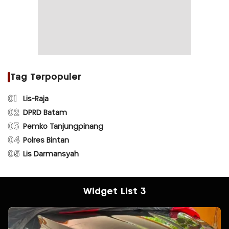
Tag Terpopuler
01
Lis-Raja
02
DPRD Batam
03
Pemko Tanjungpinang
04
Polres Bintan
05
Lis Darmansyah
Widget List 3