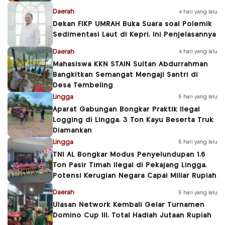
Daerah
4 hari yang lalu
Dekan FIKP UMRAH Buka Suara soal Polemik
Sedimentasi Laut di Kepri, Ini Penjelasannya
Daerah
4 hari yang lalu
Mahasiswa KKN STAIN Sultan Abdurrahman
Bangkitkan Semangat Mengaji Santri di
Desa Tembeling
Lingga
5 hari yang lalu
Aparat Gabungan Bongkar Praktik Ilegal
Logging di Lingga, 3 Ton Kayu Beserta Truk
Diamankan
Lingga
5 hari yang lalu
TNI AL Bongkar Modus Penyelundupan 1,6
Ton Pasir Timah Ilegal di Pekajang Lingga,
Potensi Kerugian Negara Capai Miliar Rupiah
Daerah
5 hari yang lalu
Ulasan Network Kembali Gelar Turnamen
Domino Cup III, Total Hadiah Jutaan Rupiah