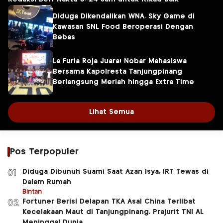
Diduga Dikendalikan WNA, Sky Game di
Kawasan SNL Food Beroperasi Dengan
Bebas
La Furia Roja Juara! Nobar Mahasiswa
Bersama Kapolresta Tanjungpinang
Berlangsung Meriah hingga Extra Time
Lihat Semua
Pos Terpopuler
Diduga Dibunuh Suami Saat Azan Isya, IRT Tewas di
01
Dalam Rumah
Bintan
Fortuner Berisi Delapan TKA Asal China Terlibat
02
Kecelakaan Maut di Tanjungpinang, Prajurit TNI AL
Meninggal Dunia