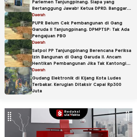
Parlemen Tanjungpinang, Siapa yang
Bertanggung Jawab? Ketua DPRD, Banggar
atau Sekretaris DPRD?
Daerah
PUPR Belum Cek Pembangunan di Gang
Garuda II Tanjungpinang, DPMPTSP: Tak Ada
Pengajuan PBG
Daerah
Satpol PP Tanjungpinang Berencana Periksa
Izin Bangunan di Gang Garuda II, Ancam
Hentikan Pembangunan Jika Tak Kantongi
PBG
Daerah
Gudang Elektronik di Kijang Kota Ludes
Terbakar, Kerugian Ditaksir Capai Rp300
Juta