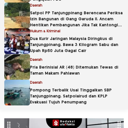
Daerah
Satpol PP Tanjungpinang Berencana Periksa
Izin Bangunan di Gang Garuda II, Ancam
Hentikan Pembangunan Jika Tak Kantongi
PBG
Hukum & Kriminal
Dua Kurir Jaringan Malaysia Diringkus di
Tanjungpinang, Bawa 3 Kilogram Sabu dan
Upah Rp50 Juta Gagal Cair
Daerah
Pria Berinisial AR (48) Ditemukan Tewas di
Taman Makam Pahlawan
Daerah
Pompong Terbalik Usai Tinggalkan SBP
Tanjungpinang, Satpolairud dan KPLP
Evakuasi Tujuh Penumpang