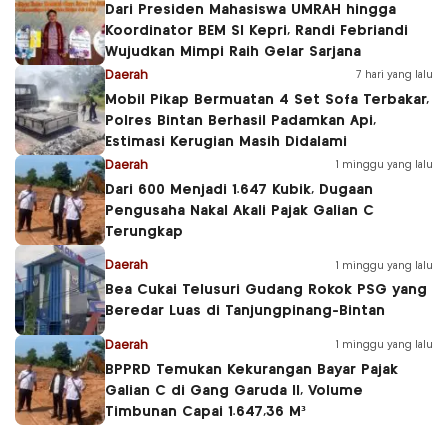
Dari Presiden Mahasiswa UMRAH hingga
Koordinator BEM SI Kepri, Randi Febriandi
Wujudkan Mimpi Raih Gelar Sarjana
Daerah
7 hari yang lalu
Mobil Pikap Bermuatan 4 Set Sofa Terbakar,
Polres Bintan Berhasil Padamkan Api,
Estimasi Kerugian Masih Didalami
Daerah
1 minggu yang lalu
Dari 600 Menjadi 1.647 Kubik, Dugaan
Pengusaha Nakal Akali Pajak Galian C
Terungkap
Daerah
1 minggu yang lalu
Bea Cukai Telusuri Gudang Rokok PSG yang
Beredar Luas di Tanjungpinang-Bintan
Daerah
1 minggu yang lalu
BPPRD Temukan Kekurangan Bayar Pajak
Galian C di Gang Garuda II, Volume
Timbunan Capai 1.647,36 M³