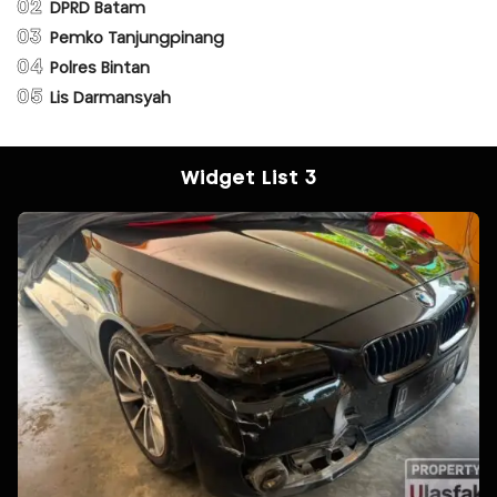
02
DPRD Batam
03
Pemko Tanjungpinang
04
Polres Bintan
05
Lis Darmansyah
Widget List 3