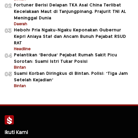
Fortuner Berisi Delapan TKA Asal China Terlibat
02
Kecelakaan Maut di Tanjungpinang, Prajurit TNI AL
Meninggal Dunia
Daerah
Heboh! Pria Ngaku-Ngaku Keponakan Gubernur
03
Kepri Aniaya Staf dan Ancam Bunuh Pejabat RSUD
RAT
Headline
Pelantikan “Berdua” Pejabat Rumah Sakit Picu
04
Sorotan: Suami Istri Tukar Posisi
Bintan
Suami Korban Diringkus di Bintan, Polisi: “Tiga Jam
05
Setelah Kejadian”
Bintan
Ikuti Kami