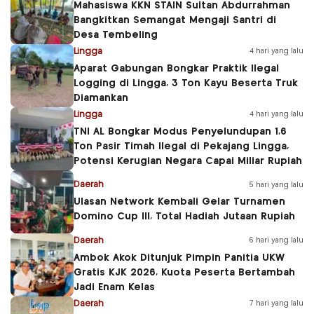
Mahasiswa KKN STAIN Sultan Abdurrahman
Bangkitkan Semangat Mengaji Santri di
Desa Tembeling
Lingga
4 hari yang lalu
Aparat Gabungan Bongkar Praktik Ilegal
Logging di Lingga, 3 Ton Kayu Beserta Truk
Diamankan
Lingga
4 hari yang lalu
TNI AL Bongkar Modus Penyelundupan 1,6
Ton Pasir Timah Ilegal di Pekajang Lingga,
Potensi Kerugian Negara Capai Miliar Rupiah
Daerah
5 hari yang lalu
Ulasan Network Kembali Gelar Turnamen
Domino Cup III, Total Hadiah Jutaan Rupiah
Daerah
6 hari yang lalu
Ambok Akok Ditunjuk Pimpin Panitia UKW
Gratis KJK 2026, Kuota Peserta Bertambah
Jadi Enam Kelas
Daerah
7 hari yang lalu