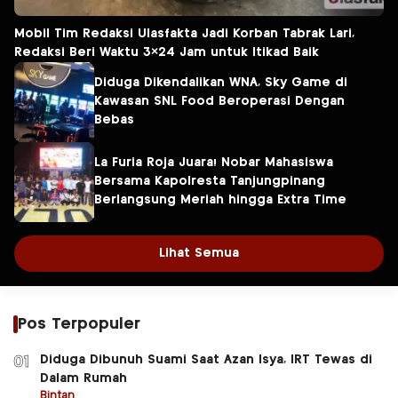
Mobil Tim Redaksi Ulasfakta Jadi Korban Tabrak Lari,
Redaksi Beri Waktu 3×24 Jam untuk Itikad Baik
Diduga Dikendalikan WNA, Sky Game di
Kawasan SNL Food Beroperasi Dengan
Bebas
La Furia Roja Juara! Nobar Mahasiswa
Bersama Kapolresta Tanjungpinang
Berlangsung Meriah hingga Extra Time
Lihat Semua
Pos Terpopuler
Diduga Dibunuh Suami Saat Azan Isya, IRT Tewas di
01
Dalam Rumah
Bintan