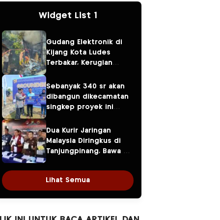
Widget List 1
Gudang Elektronik di
Kijang Kota Ludes
Terbakar, Kerugian
Ditaksir Capai Rp300
Juta
Sebanyak 340 sr akan
dibangun dikecamatan
singkep proyek ini
diperkirakan rampung
akhir tahun ini
Dua Kurir Jaringan
Malaysia Diringkus di
Tanjungpinang, Bawa 3
Kilogram Sabu dan
Upah Rp50 Juta Gagal
Lihat Semua
Cair
LIK INI UNTUK BACA ARTIKEL DAN