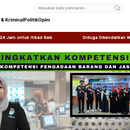
& Kriminal
Politik
Opini
Diduga Dikendalikan WNA, Sky Game di Kawasa